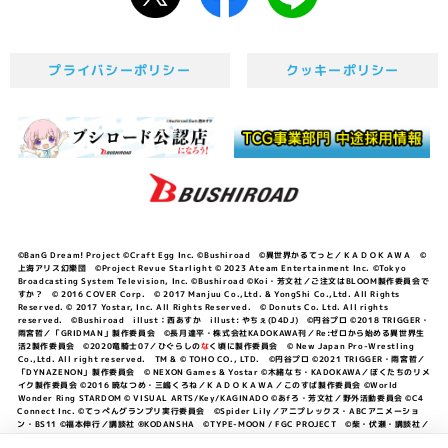
プライバシーポリシー
クッキーポリシー
©BanG Dream! Project ©Craft Egg Inc. ©Bushiroad ©異世界かるてっと／ＫＡＤＯＫＡＷＡ ©
上海アリス幻樂団 ©Project Revue Starlight © 2023 Ateam Entertainment Inc. ©Tokyo
Broadcasting System Television, Inc. ©Bushiroad ©Koi・芳文社／ご注文はBLOOM製作委員会で
すか？ © 2016 COVER Corp. © 2017 Manjuu Co.,Ltd. & YongShi Co.,Ltd. All Rights
Reserved. © 2017 Yostar, Inc. All Rights Reserved. © Donuts Co. Ltd. All rights
reserved. ©Bushiroad illust：西あすか illust: やちぇ(D4DJ) ©円谷プロ ©2018 TRIGGER・
雨宮哲／「GRIDMAN」製作委員会 ©長月達平・株式会社KADOKAWA刊／Re:ゼロから始める異世界生
活2製作委員会 ©2020竜騎士07／ひぐらしの
な
く頃に製作委員会 © New Japan Pro-Wrestling
Co.,Ltd. All right reserved. TM & © TOHO CO., LTD. ©円谷プロ ©2021 TRIGGER・雨宮哲／
「DYNAZENON」製作委員会 © NEXON Games & Yostar ©木緒なち・KADOKAWA／ぼくたちのリメ
イク製作委員会 ©2016 暁なつめ・三嶋くろね／ＫＡＤＯＫＡＷＡ／このすば製作委員会 ©World
Wonder Ring STARDOM © VISUAL ARTS/Key/KAGINADO ©あfろ・芳文社／野外活動委員会 ©C4
Connect Inc. ©てっぺんグランプリ実行委員会 ©Spider Lily／アニプレックス・ABCアニメーショ
ン・BS11 ©福本伸行／講談社 ®KODANSHA ©TYPE-MOON / FGC PROJECT ©柴・伏瀬・講談社／
転スラ日記製作委員会 ®KODANSHA ©2023 暁なつめ・三嶋くろね／KADOKAWA／このすば爆焔製作