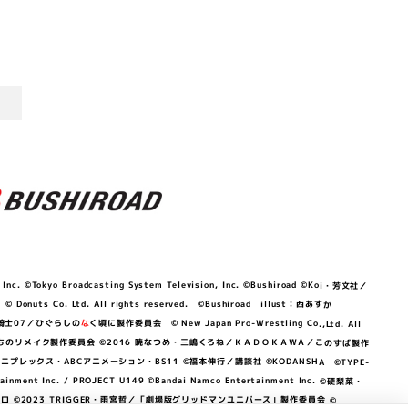
©Tokyo Broadcasting System Television, Inc. ©Bushiroad ©Koi・芳文社／
 © Donuts Co. Ltd. All rights reserved. ©Bushiroad illust：西あすか
竜騎士07／ひぐらしの
な
く頃に製作委員会 © New Japan Pro-Wrestling Co.,Ltd. All
OKAWA／ぼくたちのリメイク製作委員会 ©2016 暁なつめ・三嶋くろね／ＫＡＤＯＫＡＷＡ／このすば製作
 Lily／アニプレックス・ABCアニメーション・BS11 ©福本伸行／講談社 ®KODANSHA ©TYPE-
c. / PROJECT U149 ©Bandai Namco Entertainment Inc. ©硬梨菜・
©2023 TRIGGER・雨宮哲／「劇場版グリッドマンユニバース」製作委員会 ©