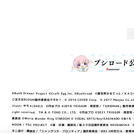
©BanG Dream! Project ©Craft Egg Inc. ©Bushiroad ©異世界かるてっと／ＫＡＤＯＫＡ
ご注文はBLOOM製作委員会ですか？ © 2016 COVER Corp. © 2017 Manjuu Co.,Ltd. & Yong
illust: やちぇ(D4DJ) ©円谷プロ ©2018 TRIGGER・雨宮哲／「GRIDMA
right reserved. TM & © TOHO CO., LTD. ©円谷プロ ©2021 TRI
委員会 ©World Wonder Ring STARDOM © VISUAL ARTS/Key/KAGINA
MOON / FGC PROJECT ©柴・伏瀬・講談社／転スラ日記製作委員会 ®KODANSHA ©2023 
不二涼介・講談社／「シャングリラ・フロンティア」製作委員会・MBS ©中村力斗・野澤ゆき