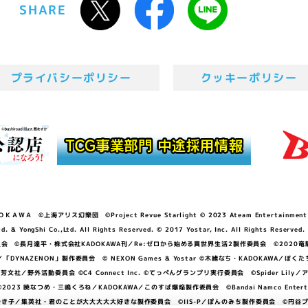
SHARE
プライバシーポリシー
クッキーポリシー
ＷＡ ©上海アリス幻樂団 ©Project Revue Starlight © 2023 Ateam Entertainment Inc. 
Shi Co.,Ltd. All Rights Reserved. © 2017 Yostar, Inc. All Rights Reserved.
N」製作委員会 ©長月達平・株式会社KADOKAWA刊／Re:ゼロから始める異世界生活2製作委員会 ©2020
GGER・雨宮哲／「DYNAZENON」製作委員会 © NEXON Games & Yostar ©木緒なち・KAD
DO ©あfろ・芳文社／野外活動委員会 ©C4 Connect Inc. ©てっぺんグランプリ実行委員会 ©Spider
暁なつめ・三嶋くろね／KADOKAWA／このすば爆焔製作委員会 ©Bandai Namco Entertainment In
子／集英社・君のことが大大大大大好きな製作委員会 ©IIS-P／ぽんのみち製作委員会 ©円谷プロ 