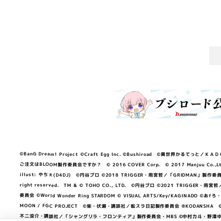
©BanG Dream! Project ©Craft Egg Inc. ©Bushiroad ©異世界かるてっと／ＫＡＤＯＫＡ
ご注文はBLOOM製作委員会ですか？ © 2016 COVER Corp. © 2017 Manjuu Co.,Ltd. & Yong
illust: やちぇ(D4DJ) ©円谷プロ ©2018 TRIGGER・雨宮哲／「GRIDMA
right reserved. TM & © TOHO CO., LTD. ©円谷プロ ©2021 TRI
委員会 ©World Wonder Ring STARDOM © VISUAL ARTS/Key/KAGINA
MOON / FGC PROJECT ©柴・伏瀬・講談社／転スラ日記製作委員会 ®KODANSHA ©2023 
不二涼介・講談社／「シャングリラ・フロンティア」製作委員会・MBS ©中村力斗・野澤ゆき