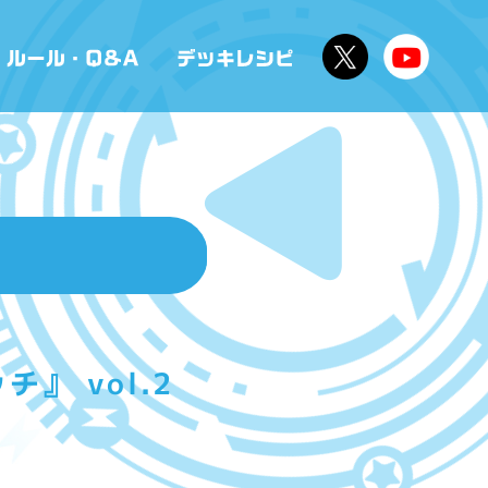
』 vol.2