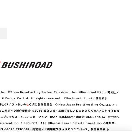
©Tokyo Broadcasting System Television, Inc. ©Bushiroad ©Koi・芳文社／
 © Donuts Co. Ltd. All rights reserved. ©Bushiroad illust：西あすか
竜騎士07／ひぐらしの
な
く頃に製作委員会 © New Japan Pro-Wrestling Co.,Ltd. All
OKAWA／ぼくたちのリメイク製作委員会 ©2016 暁なつめ・三嶋くろね／ＫＡＤＯＫＡＷＡ／このすば製作
 Lily／アニプレックス・ABCアニメーション・BS11 ©福本伸行／講談社 ®KODANSHA ©TYPE-
c. / PROJECT U149 ©Bandai Namco Entertainment Inc. ©硬梨菜・
©2023 TRIGGER・雨宮哲／「劇場版グリッドマンユニバース」製作委員会 ©