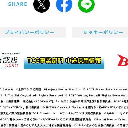
SHARE
プライバシーポリシー
クッキーポリシー
ＷＡ ©上海アリス幻樂団 ©Project Revue Starlight © 2023 Ateam Entertainment Inc. 
Shi Co.,Ltd. All Rights Reserved. © 2017 Yostar, Inc. All Rights Reserved.
N」製作委員会 ©長月達平・株式会社KADOKAWA刊／Re:ゼロから始める異世界生活2製作委員会 ©2020
GGER・雨宮哲／「DYNAZENON」製作委員会 © NEXON Games & Yostar ©木緒なち・KAD
DO ©あfろ・芳文社／野外活動委員会 ©C4 Connect Inc. ©てっぺんグランプリ実行委員会 ©Spider
暁なつめ・三嶋くろね／KADOKAWA／このすば爆焔製作委員会 ©Bandai Namco Entertainment In
子／集英社・君のことが大大大大大好きな製作委員会 ©IIS-P／ぽんのみち製作委員会 ©円谷プロ 