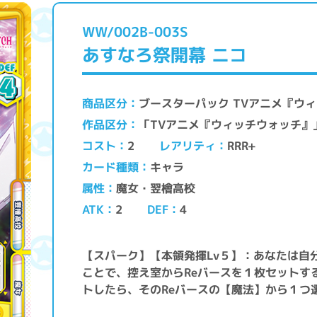
WW/002B-003S
あすなろ祭開幕 ニコ
ブースターパック TVアニメ『ウィッ
商品区分
「TVアニメ『ウィッチウォッチ
作品区分
レアリティ
コスト
RRR+
2
キャラ
カード種類
魔女・翌檜高校
属性
ATK
DEF
2
4
【スパーク】【本領発揮Lv５】：あなたは自
ことで、控え室からReバースを１枚セットす
トしたら、そのReバースの【魔法】から１つ