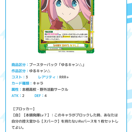
ブースターパック「ゆるキャン△」
商品区分
ゆるキャン△
作品区分
コスト
レアリティ
RRR+
3
キャラ
カード種類
本栖高校・野外活動サークル
属性
ATK
2
4
DEF
【ブロッカー】
【自】【本領発揮Lv７】：このキャラがブロックした時、あなたは
自分の控え室から【スパーク】を持たないReバースを１枚セットし
てよい。