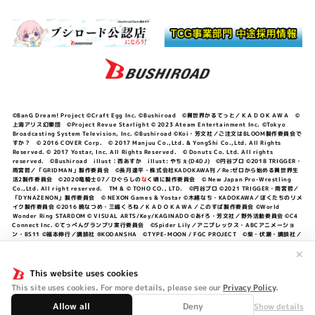
©BanG Dream! Project ©Craft Egg Inc. ©Bushiroad ©異世界かるてっと／ＫＡＤＯＫＡＷＡ ©
上海アリス幻樂団 ©Project Revue Starlight © 2023 Ateam Entertainment Inc. ©Tokyo
Broadcasting System Television, Inc. ©Bushiroad ©Koi・芳文社／ご注文はBLOOM製作委員会で
すか？ © 2016 COVER Corp. © 2017 Manjuu Co.,Ltd. & YongShi Co.,Ltd. All Rights
Reserved. © 2017 Yostar, Inc. All Rights Reserved. © Donuts Co. Ltd. All rights
reserved. ©Bushiroad illust：西あすか illust: やちぇ(D4DJ) ©円谷プロ ©2018 TRIGGER・
雨宮哲／「GRIDMAN」製作委員会 ©長月達平・株式会社KADOKAWA刊／Re:ゼロから始める異世界生
活2製作委員会 ©2020竜騎士07／ひぐらしの
な
く頃に製作委員会 © New Japan Pro-Wrestling
Co.,Ltd. All right reserved. TM & © TOHO CO., LTD. ©円谷プロ ©2021 TRIGGER・雨宮哲／
「DYNAZENON」製作委員会 © NEXON Games & Yostar ©木緒なち・KADOKAWA／ぼくたちのリメ
イク製作委員会 ©2016 暁なつめ・三嶋くろね／ＫＡＤＯＫＡＷＡ／このすば製作委員会 ©World
Wonder Ring STARDOM © VISUAL ARTS/Key/KAGINADO ©あfろ・芳文社／野外活動委員会 ©C4
Connect Inc. ©てっぺんグランプリ実行委員会 ©Spider Lily／アニプレックス・ABCアニメーショ
ン・BS11 ©福本伸行／講談社 ®KODANSHA ©TYPE-MOON / FGC PROJECT ©柴・伏瀬・講談社／
転スラ日記製作委員会 ®KODANSHA ©2023 暁なつめ・三嶋くろね／KADOKAWA／このすば爆焔製作
委員会 ©Bandai Namco Entertainment Inc. / PROJECT U149 ©Bandai Namco
✕
Entertainment Inc. ©硬梨菜・不二涼介・講談社／「シャングリラ・フロンティア」製作委員会・MBS
©中村力斗・野澤ゆき子／集英社・君のことが大大大大大好きな製作委員会 ©IIS-P／ぽんのみち製作委
This website uses cookies
員会 ©円谷プロ ©2023 TRIGGER・雨宮哲／「劇場版グリッドマンユニバース」製作委員会 © NEXON
This site uses cookies. For more details, please see our
Privacy Policy
.
Games／アビドス商店街 ©プロジェクトラブライブ！蓮ノ空女学院スクールアイドルクラブ ©「勇気爆
発バーンブレイバーン」製作委員会
Allow all
Deny
Show details