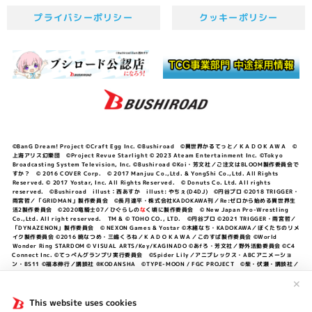
プライバシーポリシー
クッキーポリシー
©BanG Dream! Project ©Craft Egg Inc. ©Bushiroad ©異世界かるてっと／ＫＡＤＯＫＡＷＡ ©
上海アリス幻樂団 ©Project Revue Starlight © 2023 Ateam Entertainment Inc. ©Tokyo
Broadcasting System Television, Inc. ©Bushiroad ©Koi・芳文社／ご注文はBLOOM製作委員会で
すか？ © 2016 COVER Corp. © 2017 Manjuu Co.,Ltd. & YongShi Co.,Ltd. All Rights
Reserved. © 2017 Yostar, Inc. All Rights Reserved. © Donuts Co. Ltd. All rights
reserved. ©Bushiroad illust：西あすか illust: やちぇ(D4DJ) ©円谷プロ ©2018 TRIGGER・
雨宮哲／「GRIDMAN」製作委員会 ©長月達平・株式会社KADOKAWA刊／Re:ゼロから始める異世界生
活2製作委員会 ©2020竜騎士07／ひぐらしの
な
く頃に製作委員会 © New Japan Pro-Wrestling
Co.,Ltd. All right reserved. TM & © TOHO CO., LTD. ©円谷プロ ©2021 TRIGGER・雨宮哲／
「DYNAZENON」製作委員会 © NEXON Games & Yostar ©木緒なち・KADOKAWA／ぼくたちのリメ
イク製作委員会 ©2016 暁なつめ・三嶋くろね／ＫＡＤＯＫＡＷＡ／このすば製作委員会 ©World
Wonder Ring STARDOM © VISUAL ARTS/Key/KAGINADO ©あfろ・芳文社／野外活動委員会 ©C4
Connect Inc. ©てっぺんグランプリ実行委員会 ©Spider Lily／アニプレックス・ABCアニメーショ
ン・BS11 ©福本伸行／講談社 ®KODANSHA ©TYPE-MOON / FGC PROJECT ©柴・伏瀬・講談社／
転スラ日記製作委員会 ®KODANSHA ©2023 暁なつめ・三嶋くろね／KADOKAWA／このすば爆焔製作
委員会 ©Bandai Namco Entertainment Inc. / PROJECT U149 ©Bandai Namco
✕
Entertainment Inc. ©硬梨菜・不二涼介・講談社／「シャングリラ・フロンティア」製作委員会・MBS
©中村力斗・野澤ゆき子／集英社・君のことが大大大大大好きな製作委員会 ©IIS-P／ぽんのみち製作委
This website uses cookies
員会 ©円谷プロ ©2023 TRIGGER・雨宮哲／「劇場版グリッドマンユニバース」製作委員会 © NEXON