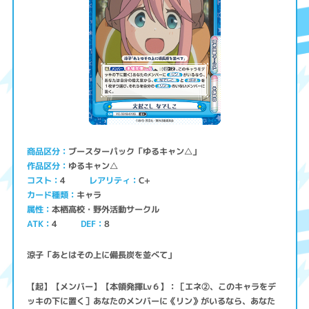
ブースターパック「ゆるキャン△」
商品区分
ゆるキャン△
作品区分
コスト
レアリティ
C+
4
キャラ
カード種類
本栖高校・野外活動サークル
属性
ATK
4
8
DEF
涼子「あとはその上に備長炭を並べて」
【起】【メンバー】【本領発揮Lv６】：［エネ②、このキャラをデ
ッキの下に置く］あなたのメンバーに《リン》がいるなら、あなた