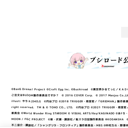
©BanG Dream! Project ©Craft Egg Inc. ©Bushiroad ©異世界かるてっと／ＫＡＤＯＫＡ
ご注文はBLOOM製作委員会ですか？ © 2016 COVER Corp. © 2017 Manjuu Co.,Ltd. & Yong
illust: やちぇ(D4DJ) ©円谷プロ ©2018 TRIGGER・雨宮哲／「GRIDMA
right reserved. TM & © TOHO CO., LTD. ©円谷プロ ©2021 TRI
委員会 ©World Wonder Ring STARDOM © VISUAL ARTS/Key/KAGINA
MOON / FGC PROJECT ©柴・伏瀬・講談社／転スラ日記製作委員会 ®KODANSHA ©2023 
不二涼介・講談社／「シャングリラ・フロンティア」製作委員会・MBS ©中村力斗・野澤ゆき