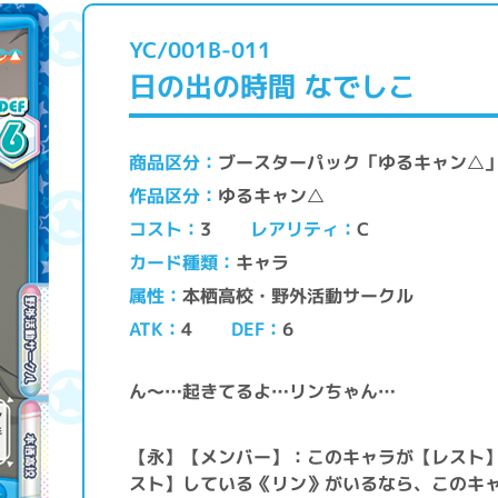
YC/001B-011
日の出の時間 なでしこ
ブースターパック「ゆるキャン△
商品区分
ゆるキャン△
作品区分
レアリティ
コスト
C
3
キャラ
カード種類
本栖高校・野外活動サークル
属性
ATK
DEF
4
6
ん～…起きてるよ…リンちゃん…
【永】【メンバー】：このキャラが【レスト
スト】している《リン》がいるなら、このキ