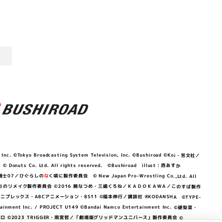
©Tokyo Broadcasting System Television, Inc. ©Bushiroad ©Koi・芳文社／
 © Donuts Co. Ltd. All rights reserved. ©Bushiroad illust：西あすか
竜騎士07／ひぐらしの
な
く頃に製作委員会 © New Japan Pro-Wrestling Co.,Ltd. All
OKAWA／ぼくたちのリメイク製作委員会 ©2016 暁なつめ・三嶋くろね／ＫＡＤＯＫＡＷＡ／このすば製作
 Lily／アニプレックス・ABCアニメーション・BS11 ©福本伸行／講談社 ®KODANSHA ©TYPE-
c. / PROJECT U149 ©Bandai Namco Entertainment Inc. ©硬梨菜・
©2023 TRIGGER・雨宮哲／「劇場版グリッドマンユニバース」製作委員会 ©