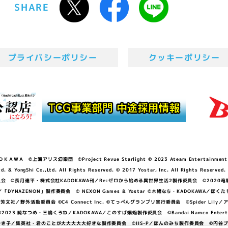
SHARE
プライバシーポリシー
クッキーポリシー
ＷＡ ©上海アリス幻樂団 ©Project Revue Starlight © 2023 Ateam Entertainment Inc. 
Shi Co.,Ltd. All Rights Reserved. © 2017 Yostar, Inc. All Rights Reserved.
N」製作委員会 ©長月達平・株式会社KADOKAWA刊／Re:ゼロから始める異世界生活2製作委員会 ©2020
GGER・雨宮哲／「DYNAZENON」製作委員会 © NEXON Games & Yostar ©木緒なち・KAD
DO ©あfろ・芳文社／野外活動委員会 ©C4 Connect Inc. ©てっぺんグランプリ実行委員会 ©Spider
暁なつめ・三嶋くろね／KADOKAWA／このすば爆焔製作委員会 ©Bandai Namco Entertainment In
子／集英社・君のことが大大大大大好きな製作委員会 ©IIS-P／ぽんのみち製作委員会 ©円谷プロ 