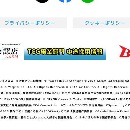
プライバシーポリシー
クッキーポリシー
ＷＡ ©上海アリス幻樂団 ©Project Revue Starlight © 2023 Ateam Entertainment Inc. 
Shi Co.,Ltd. All Rights Reserved. © 2017 Yostar, Inc. All Rights Reserved.
N」製作委員会 ©長月達平・株式会社KADOKAWA刊／Re:ゼロから始める異世界生活2製作委員会 ©2020
GGER・雨宮哲／「DYNAZENON」製作委員会 © NEXON Games & Yostar ©木緒なち・KAD
DO ©あfろ・芳文社／野外活動委員会 ©C4 Connect Inc. ©てっぺんグランプリ実行委員会 ©Spider
暁なつめ・三嶋くろね／KADOKAWA／このすば爆焔製作委員会 ©Bandai Namco Entertainment In
子／集英社・君のことが大大大大大好きな製作委員会 ©IIS-P／ぽんのみち製作委員会 ©円谷プロ 
アイドルクラブ ©「勇気爆発バーンブレイバーン」製作委員会