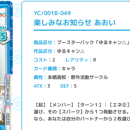
YC/001B-049
楽しみなお知らせ あおい
ブースターパック「ゆるキャン△
商品区分
ゆるキャン△
作品区分
レアリティ
コスト
2
R
キャラ
カード種類
本栖高校・野外活動サークル
属性
ATK
DEF
3
5
【起】【メンバー】【ターン１】：［エネ⑤
選び、その【スパーク】から１つ発動させる
なら、あなたは自分のパートナーから２枚選