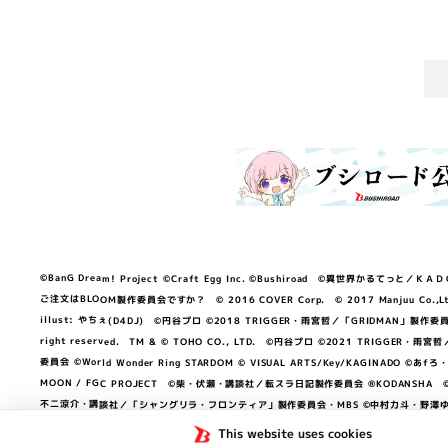
©BanG Dream! Project ©Craft Egg Inc. ©Bushiroad ©異世界かるてっと／ＫＡＤＯＫＡ
ご注文はBLOOM製作委員会ですか？ © 2016 COVER Corp. © 2017 Manjuu Co.,Ltd. & Yong
illust: やちぇ(D4DJ) ©円谷プロ ©2018 TRIGGER・雨宮哲／「GRIDMA
right reserved. TM & © TOHO CO., LTD. ©円谷プロ ©2021 TRI
委員会 ©World Wonder Ring STARDOM © VISUAL ARTS/Key/KAGINA
MOON / FGC PROJECT ©柴・伏瀬・講談社／転スラ日記製作委員会 ®KODANSHA ©2023 
不二涼介・講談社／「シャングリラ・フロンティア」製作委員会・MBS ©中村力斗・野澤ゆき
NEXON Games／アビドス商店街 ©プロジェクトラブライブ！蓮ノ空女学院スクール
This website uses cookies