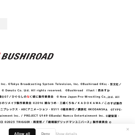
©Tokyo Broadcasting System Television, Inc. ©Bushiroad ©Koi・芳文社／
 © Donuts Co. Ltd. All rights reserved. ©Bushiroad illust：西あすか
竜騎士07／ひぐらしの
な
く頃に製作委員会 © New Japan Pro-Wrestling Co.,Ltd. All
OKAWA／ぼくたちのリメイク製作委員会 ©2016 暁なつめ・三嶋くろね／ＫＡＤＯＫＡＷＡ／このすば製作
 Lily／アニプレックス・ABCアニメーション・BS11 ©福本伸行／講談社 ®KODANSHA ©TYPE-
c. / PROJECT U149 ©Bandai Namco Entertainment Inc. ©硬梨菜・
©2023 TRIGGER・雨宮哲／「劇場版グリッドマンユニバース」製作委員会 ©
✕
Allow all
Deny
Show details