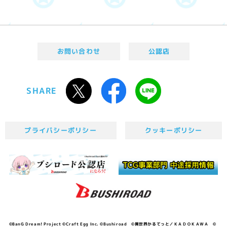
お問い合わせ
公認店
SHARE
プライバシーポリシー
クッキーポリシー
©BanG Dream! Project ©Craft Egg Inc. ©Bushiroad ©異世界かるてっと／ＫＡＤＯＫＡＷＡ ©