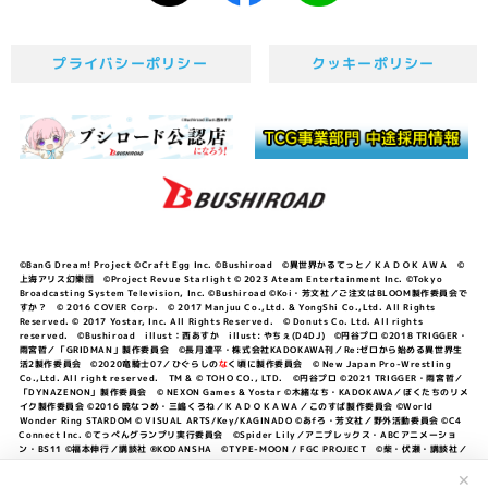
プライバシーポリシー
クッキーポリシー
©BanG Dream! Project ©Craft Egg Inc. ©Bushiroad ©異世界かるてっと／ＫＡＤＯＫＡＷＡ ©
上海アリス幻樂団 ©Project Revue Starlight © 2023 Ateam Entertainment Inc. ©Tokyo
Broadcasting System Television, Inc. ©Bushiroad ©Koi・芳文社／ご注文はBLOOM製作委員会で
すか？ © 2016 COVER Corp. © 2017 Manjuu Co.,Ltd. & YongShi Co.,Ltd. All Rights
Reserved. © 2017 Yostar, Inc. All Rights Reserved. © Donuts Co. Ltd. All rights
reserved. ©Bushiroad illust：西あすか illust: やちぇ(D4DJ) ©円谷プロ ©2018 TRIGGER・
雨宮哲／「GRIDMAN」製作委員会 ©長月達平・株式会社KADOKAWA刊／Re:ゼロから始める異世界生
活2製作委員会 ©2020竜騎士07／ひぐらしの
な
く頃に製作委員会 © New Japan Pro-Wrestling
Co.,Ltd. All right reserved. TM & © TOHO CO., LTD. ©円谷プロ ©2021 TRIGGER・雨宮哲／
「DYNAZENON」製作委員会 © NEXON Games & Yostar ©木緒なち・KADOKAWA／ぼくたちのリメ
イク製作委員会 ©2016 暁なつめ・三嶋くろね／ＫＡＤＯＫＡＷＡ／このすば製作委員会 ©World
Wonder Ring STARDOM © VISUAL ARTS/Key/KAGINADO ©あfろ・芳文社／野外活動委員会 ©C4
Connect Inc. ©てっぺんグランプリ実行委員会 ©Spider Lily／アニプレックス・ABCアニメーショ
ン・BS11 ©福本伸行／講談社 ®KODANSHA ©TYPE-MOON / FGC PROJECT ©柴・伏瀬・講談社／
転スラ日記製作委員会 ®KODANSHA ©2023 暁なつめ・三嶋くろね／KADOKAWA／このすば爆焔製作
✕
委員会 ©Bandai Namco Entertainment Inc. / PROJECT U149 ©Bandai Namco