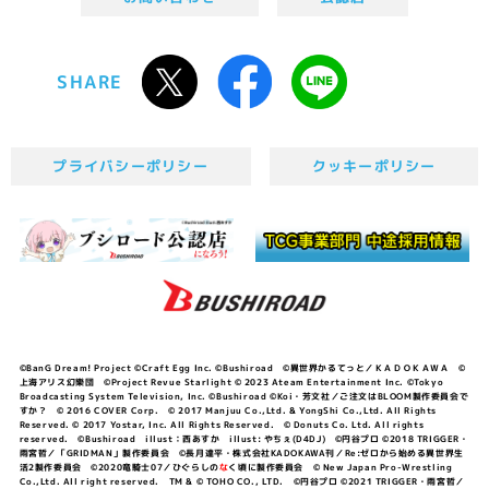
SHARE
プライバシーポリシー
クッキーポリシー
©BanG Dream! Project ©Craft Egg Inc. ©Bushiroad ©異世界かるてっと／ＫＡＤＯＫＡＷＡ ©
上海アリス幻樂団 ©Project Revue Starlight © 2023 Ateam Entertainment Inc. ©Tokyo
Broadcasting System Television, Inc. ©Bushiroad ©Koi・芳文社／ご注文はBLOOM製作委員会で
すか？ © 2016 COVER Corp. © 2017 Manjuu Co.,Ltd. & YongShi Co.,Ltd. All Rights
Reserved. © 2017 Yostar, Inc. All Rights Reserved. © Donuts Co. Ltd. All rights
reserved. ©Bushiroad illust：西あすか illust: やちぇ(D4DJ) ©円谷プロ ©2018 TRIGGER・
雨宮哲／「GRIDMAN」製作委員会 ©長月達平・株式会社KADOKAWA刊／Re:ゼロから始める異世界生
活2製作委員会 ©2020竜騎士07／ひぐらしの
な
く頃に製作委員会 © New Japan Pro-Wrestling
Co.,Ltd. All right reserved. TM & © TOHO CO., LTD. ©円谷プロ ©2021 TRIGGER・雨宮哲／