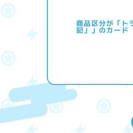
商品区分が「ト
記」」のカード