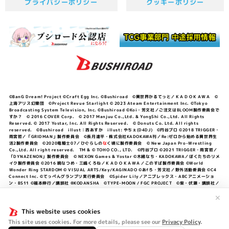
プライバシーポリシー
クッキーポリシー
©BanG Dream! Project ©Craft Egg Inc. ©Bushiroad ©異世界かるてっと／ＫＡＤＯＫＡＷＡ ©
上海アリス幻樂団 ©Project Revue Starlight © 2023 Ateam Entertainment Inc. ©Tokyo
Broadcasting System Television, Inc. ©Bushiroad ©Koi・芳文社／ご注文はBLOOM製作委員会で
すか？ © 2016 COVER Corp. © 2017 Manjuu Co.,Ltd. & YongShi Co.,Ltd. All Rights
Reserved. © 2017 Yostar, Inc. All Rights Reserved. © Donuts Co. Ltd. All rights
reserved. ©Bushiroad illust：西あすか illust: やちぇ(D4DJ) ©円谷プロ ©2018 TRIGGER・
雨宮哲／「GRIDMAN」製作委員会 ©長月達平・株式会社KADOKAWA刊／Re:ゼロから始める異世界生
活2製作委員会 ©2020竜騎士07／ひぐらしの
な
く頃に製作委員会 © New Japan Pro-Wrestling
Co.,Ltd. All right reserved. TM & © TOHO CO., LTD. ©円谷プロ ©2021 TRIGGER・雨宮哲／
「DYNAZENON」製作委員会 © NEXON Games & Yostar ©木緒なち・KADOKAWA／ぼくたちのリメ
イク製作委員会 ©2016 暁なつめ・三嶋くろね／ＫＡＤＯＫＡＷＡ／このすば製作委員会 ©World
Wonder Ring STARDOM © VISUAL ARTS/Key/KAGINADO ©あfろ・芳文社／野外活動委員会 ©C4
Connect Inc. ©てっぺんグランプリ実行委員会 ©Spider Lily／アニプレックス・ABCアニメーショ
ン・BS11 ©福本伸行／講談社 ®KODANSHA ©TYPE-MOON / FGC PROJECT ©柴・伏瀬・講談社／
転スラ日記製作委員会 ®KODANSHA ©2023 暁なつめ・三嶋くろね／KADOKAWA／このすば爆焔製作
✕
委員会 ©Bandai Namco Entertainment Inc. / PROJECT U149 ©Bandai Namco
Entertainment Inc. ©硬梨菜・不二涼介・講談社／「シャングリラ・フロンティア」製作委員会・MBS
This website uses cookies
©中村力斗・野澤ゆき子／集英社・君のことが大大大大大好きな製作委員会 ©IIS-P／ぽんのみち製作委
員会 ©円谷プロ ©2023 TRIGGER・雨宮哲／「劇場版グリッドマンユニバース」製作委員会 © NEXON
This site uses cookies. For more details, please see our
Privacy Policy
.
Games／アビドス商店街 ©プロジェクトラブライブ！蓮ノ空女学院スクールアイドルクラブ ©「勇気爆