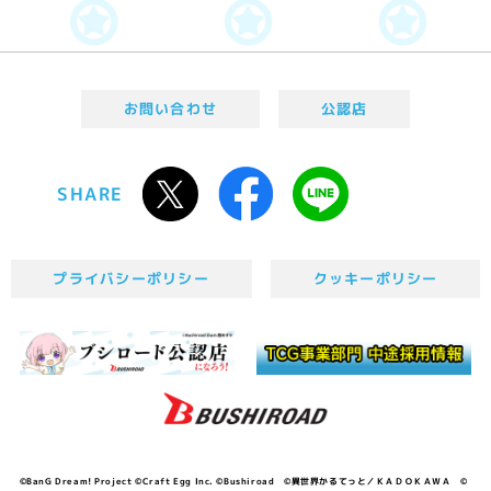
お問い合わせ
公認店
SHARE
プライバシーポリシー
クッキーポリシー
©BanG Dream! Project ©Craft Egg Inc. ©Bushiroad ©異世界かるてっと／ＫＡＤＯＫＡＷＡ ©