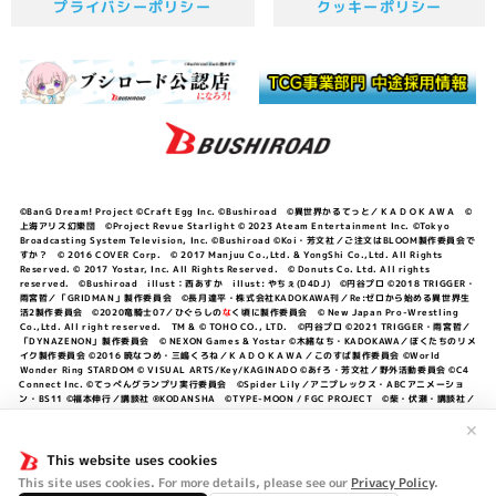
プライバシーポリシー
クッキーポリシー
©BanG Dream! Project ©Craft Egg Inc. ©Bushiroad ©異世界かるてっと／ＫＡＤＯＫＡＷＡ ©
上海アリス幻樂団 ©Project Revue Starlight © 2023 Ateam Entertainment Inc. ©Tokyo
Broadcasting System Television, Inc. ©Bushiroad ©Koi・芳文社／ご注文はBLOOM製作委員会で
すか？ © 2016 COVER Corp. © 2017 Manjuu Co.,Ltd. & YongShi Co.,Ltd. All Rights
Reserved. © 2017 Yostar, Inc. All Rights Reserved. © Donuts Co. Ltd. All rights
reserved. ©Bushiroad illust：西あすか illust: やちぇ(D4DJ) ©円谷プロ ©2018 TRIGGER・
雨宮哲／「GRIDMAN」製作委員会 ©長月達平・株式会社KADOKAWA刊／Re:ゼロから始める異世界生
活2製作委員会 ©2020竜騎士07／ひぐらしの
な
く頃に製作委員会 © New Japan Pro-Wrestling
Co.,Ltd. All right reserved. TM & © TOHO CO., LTD. ©円谷プロ ©2021 TRIGGER・雨宮哲／
「DYNAZENON」製作委員会 © NEXON Games & Yostar ©木緒なち・KADOKAWA／ぼくたちのリメ
イク製作委員会 ©2016 暁なつめ・三嶋くろね／ＫＡＤＯＫＡＷＡ／このすば製作委員会 ©World
Wonder Ring STARDOM © VISUAL ARTS/Key/KAGINADO ©あfろ・芳文社／野外活動委員会 ©C4
Connect Inc. ©てっぺんグランプリ実行委員会 ©Spider Lily／アニプレックス・ABCアニメーショ
ン・BS11 ©福本伸行／講談社 ®KODANSHA ©TYPE-MOON / FGC PROJECT ©柴・伏瀬・講談社／
転スラ日記製作委員会 ®KODANSHA ©2023 暁なつめ・三嶋くろね／KADOKAWA／このすば爆焔製作
委員会 ©Bandai Namco Entertainment Inc. / PROJECT U149 ©Bandai Namco
✕
Entertainment Inc. ©硬梨菜・不二涼介・講談社／「シャングリラ・フロンティア」製作委員会・MBS
©中村力斗・野澤ゆき子／集英社・君のことが大大大大大好きな製作委員会 ©IIS-P／ぽんのみち製作委
This website uses cookies
員会 ©円谷プロ ©2023 TRIGGER・雨宮哲／「劇場版グリッドマンユニバース」製作委員会 © NEXON
This site uses cookies. For more details, please see our
Privacy Policy
.
Games／アビドス商店街 ©プロジェクトラブライブ！蓮ノ空女学院スクールアイドルクラブ ©「勇気爆