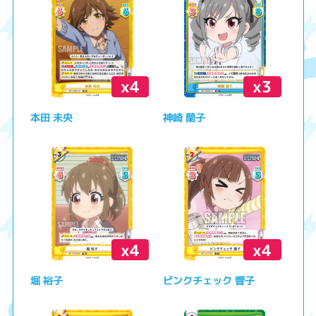
x4
x3
本田 未央
神崎 蘭子
x4
x4
堀 裕子
ピンクチェック 響子