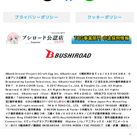
プライバシーポリシー
クッキーポリシー
©BanG Dream! Project ©Craft Egg Inc. ©Bushiroad ©異世界かるてっと／ＫＡＤＯＫＡＷＡ ©
上海アリス幻樂団 ©Project Revue Starlight © 2023 Ateam Entertainment Inc. ©Tokyo
Broadcasting System Television, Inc. ©Bushiroad ©Koi・芳文社／ご注文はBLOOM製作委員会で
すか？ © 2016 COVER Corp. © 2017 Manjuu Co.,Ltd. & YongShi Co.,Ltd. All Rights
Reserved. © 2017 Yostar, Inc. All Rights Reserved. © Donuts Co. Ltd. All rights
reserved. ©Bushiroad illust：西あすか illust: やちぇ(D4DJ) ©円谷プロ ©2018 TRIGGER・
雨宮哲／「GRIDMAN」製作委員会 ©長月達平・株式会社KADOKAWA刊／Re:ゼロから始める異世界生
活2製作委員会 ©2020竜騎士07／ひぐらしの
な
く頃に製作委員会 © New Japan Pro-Wrestling
Co.,Ltd. All right reserved. TM & © TOHO CO., LTD. ©円谷プロ ©2021 TRIGGER・雨宮哲／
「DYNAZENON」製作委員会 © NEXON Games & Yostar ©木緒なち・KADOKAWA／ぼくたちのリメ
イク製作委員会 ©2016 暁なつめ・三嶋くろね／ＫＡＤＯＫＡＷＡ／このすば製作委員会 ©World
Wonder Ring STARDOM © VISUAL ARTS/Key/KAGINADO ©あfろ・芳文社／野外活動委員会 ©C4
Connect Inc. ©てっぺんグランプリ実行委員会 ©Spider Lily／アニプレックス・ABCアニメーショ
ン・BS11 ©福本伸行／講談社 ®KODANSHA ©TYPE-MOON / FGC PROJECT ©柴・伏瀬・講談社／
転スラ日記製作委員会 ®KODANSHA ©2023 暁なつめ・三嶋くろね／KADOKAWA／このすば爆焔製作
✕
委員会 ©Bandai Namco Entertainment Inc. / PROJECT U149 ©Bandai Namco