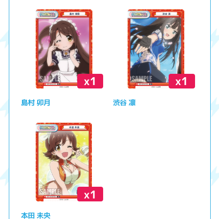
x1
x1
島村 卯月
渋谷 凛
x1
本田 未央