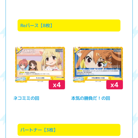
Reバース【8枚】
x4
x4
ネコミミの回
本気の勝負だ！の回
パートナー【3枚】