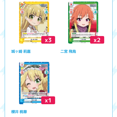
x3
x2
城ヶ崎 莉嘉
二宮 飛鳥
x1
櫻井 桃華