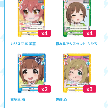
x4
x4
カリスマJK 美嘉
頼れるアシスタント ちひろ
x2
x3
喜多見 柚
佐藤 心