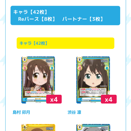
キャラ【42枚】
Reバース【8枚】 パートナー【3枚】
キャラ【42枚】
x4
x4
島村 卯月
渋谷 凛