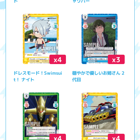
ト
ャリバー
x4
x3
ドレスモード！Swimsui
穏やかで優しいお姉さん 2
t！ ナイト
代目
x4
x4