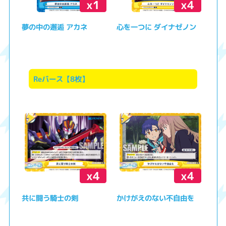
x1
x4
夢の中の邂逅 アカネ
心を一つに ダイナゼノン
Reバース【8枚】
x4
x4
共に闘う騎士の剣
かけがえのない不自由を