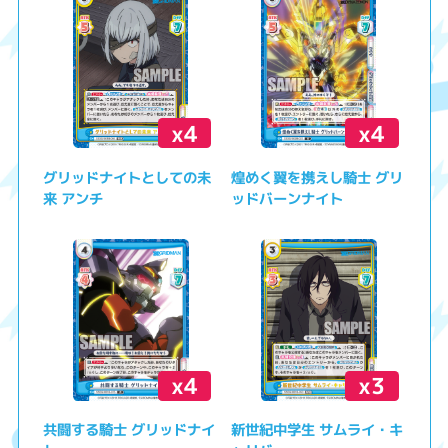
x4
x4
グリッドナイトとしての未
煌めく翼を携えし騎士 グリ
来 アンチ
ッドバーンナイト
x4
x3
共闘する騎士 グリッドナイ
新世紀中学生 サムライ・キ