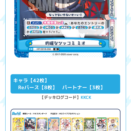
キャラ【42枚】
Reバース【8枚】 パートナー【3枚】
【デッキログコード】
KKCK