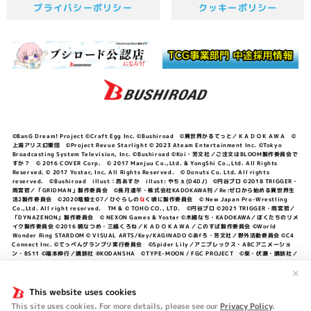
プライバシーポリシー
クッキーポリシー
©BanG Dream! Project ©Craft Egg Inc. ©Bushiroad ©異世界かるてっと／ＫＡＤＯＫＡＷＡ ©
上海アリス幻樂団 ©Project Revue Starlight © 2023 Ateam Entertainment Inc. ©Tokyo
Broadcasting System Television, Inc. ©Bushiroad ©Koi・芳文社／ご注文はBLOOM製作委員会で
すか？ © 2016 COVER Corp. © 2017 Manjuu Co.,Ltd. & YongShi Co.,Ltd. All Rights
Reserved. © 2017 Yostar, Inc. All Rights Reserved. © Donuts Co. Ltd. All rights
reserved. ©Bushiroad illust：西あすか illust: やちぇ(D4DJ) ©円谷プロ ©2018 TRIGGER・
雨宮哲／「GRIDMAN」製作委員会 ©長月達平・株式会社KADOKAWA刊／Re:ゼロから始める異世界生
活2製作委員会 ©2020竜騎士07／ひぐらしの
な
く頃に製作委員会 © New Japan Pro-Wrestling
Co.,Ltd. All right reserved. TM & © TOHO CO., LTD. ©円谷プロ ©2021 TRIGGER・雨宮哲／
「DYNAZENON」製作委員会 © NEXON Games & Yostar ©木緒なち・KADOKAWA／ぼくたちのリメ
イク製作委員会 ©2016 暁なつめ・三嶋くろね／ＫＡＤＯＫＡＷＡ／このすば製作委員会 ©World
Wonder Ring STARDOM © VISUAL ARTS/Key/KAGINADO ©あfろ・芳文社／野外活動委員会 ©C4
Connect Inc. ©てっぺんグランプリ実行委員会 ©Spider Lily／アニプレックス・ABCアニメーショ
ン・BS11 ©福本伸行／講談社 ®KODANSHA ©TYPE-MOON / FGC PROJECT ©柴・伏瀬・講談社／
転スラ日記製作委員会 ®KODANSHA ©2023 暁なつめ・三嶋くろね／KADOKAWA／このすば爆焔製作
委員会 ©Bandai Namco Entertainment Inc. / PROJECT U149 ©Bandai Namco
✕
Entertainment Inc. ©硬梨菜・不二涼介・講談社／「シャングリラ・フロンティア」製作委員会・MBS
©中村力斗・野澤ゆき子／集英社・君のことが大大大大大好きな製作委員会 ©IIS-P／ぽんのみち製作委
This website uses cookies
員会 ©円谷プロ ©2023 TRIGGER・雨宮哲／「劇場版グリッドマンユニバース」製作委員会 © NEXON
This site uses cookies. For more details, please see our
Privacy Policy
.
Games／アビドス商店街 ©プロジェクトラブライブ！蓮ノ空女学院スクールアイドルクラブ ©「勇気爆