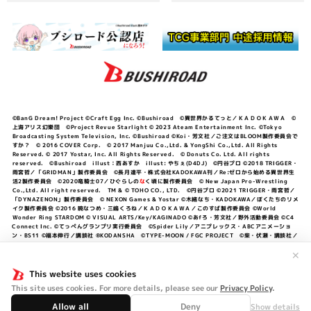
©BanG Dream! Project ©Craft Egg Inc. ©Bushiroad ©異世界かるてっと／ＫＡＤＯＫＡＷＡ ©
上海アリス幻樂団 ©Project Revue Starlight © 2023 Ateam Entertainment Inc. ©Tokyo
Broadcasting System Television, Inc. ©Bushiroad ©Koi・芳文社／ご注文はBLOOM製作委員会で
すか？ © 2016 COVER Corp. © 2017 Manjuu Co.,Ltd. & YongShi Co.,Ltd. All Rights
Reserved. © 2017 Yostar, Inc. All Rights Reserved. © Donuts Co. Ltd. All rights
reserved. ©Bushiroad illust：西あすか illust: やちぇ(D4DJ) ©円谷プロ ©2018 TRIGGER・
雨宮哲／「GRIDMAN」製作委員会 ©長月達平・株式会社KADOKAWA刊／Re:ゼロから始める異世界生
活2製作委員会 ©2020竜騎士07／ひぐらしの
な
く頃に製作委員会 © New Japan Pro-Wrestling
Co.,Ltd. All right reserved. TM & © TOHO CO., LTD. ©円谷プロ ©2021 TRIGGER・雨宮哲／
「DYNAZENON」製作委員会 © NEXON Games & Yostar ©木緒なち・KADOKAWA／ぼくたちのリメ
イク製作委員会 ©2016 暁なつめ・三嶋くろね／ＫＡＤＯＫＡＷＡ／このすば製作委員会 ©World
Wonder Ring STARDOM © VISUAL ARTS/Key/KAGINADO ©あfろ・芳文社／野外活動委員会 ©C4
Connect Inc. ©てっぺんグランプリ実行委員会 ©Spider Lily／アニプレックス・ABCアニメーショ
ン・BS11 ©福本伸行／講談社 ®KODANSHA ©TYPE-MOON / FGC PROJECT ©柴・伏瀬・講談社／
転スラ日記製作委員会 ®KODANSHA ©2023 暁なつめ・三嶋くろね／KADOKAWA／このすば爆焔製作
委員会 ©Bandai Namco Entertainment Inc. / PROJECT U149 ©Bandai Namco
✕
Entertainment Inc. ©硬梨菜・不二涼介・講談社／「シャングリラ・フロンティア」製作委員会・MBS
©中村力斗・野澤ゆき子／集英社・君のことが大大大大大好きな製作委員会 ©IIS-P／ぽんのみち製作委
This website uses cookies
員会 ©円谷プロ ©2023 TRIGGER・雨宮哲／「劇場版グリッドマンユニバース」製作委員会 © NEXON
This site uses cookies. For more details, please see our
Privacy Policy
.
Games／アビドス商店街 ©プロジェクトラブライブ！蓮ノ空女学院スクールアイドルクラブ ©「勇気爆
発バーンブレイバーン」製作委員会
Allow all
Deny
Show details