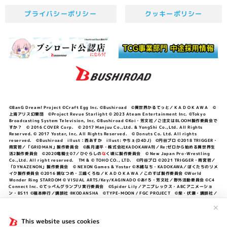
プライバシーポリシー
クッキーポリシー
©BanG Dream! Project ©Craft Egg Inc. ©Bushiroad ©異世界かるてっと／ＫＡＤＯＫＡＷＡ ©
上海アリス幻樂団 ©Project Revue Starlight © 2023 Ateam Entertainment Inc. ©Tokyo
Broadcasting System Television, Inc. ©Bushiroad ©Koi・芳文社／ご注文はBLOOM製作委員会で
すか？ © 2016 COVER Corp. © 2017 Manjuu Co.,Ltd. & YongShi Co.,Ltd. All Rights
Reserved. © 2017 Yostar, Inc. All Rights Reserved. © Donuts Co. Ltd. All rights
reserved. ©Bushiroad illust：西あすか illust: やちぇ(D4DJ) ©円谷プロ ©2018 TRIGGER・
雨宮哲／「GRIDMAN」製作委員会 ©長月達平・株式会社KADOKAWA刊／Re:ゼロから始める異世界生
活2製作委員会 ©2020竜騎士07／ひぐらしの
な
く頃に製作委員会 © New Japan Pro-Wrestling
Co.,Ltd. All right reserved. TM & © TOHO CO., LTD. ©円谷プロ ©2021 TRIGGER・雨宮哲／
「DYNAZENON」製作委員会 © NEXON Games & Yostar ©木緒なち・KADOKAWA／ぼくたちのリメ
イク製作委員会 ©2016 暁なつめ・三嶋くろね／ＫＡＤＯＫＡＷＡ／このすば製作委員会 ©World
Wonder Ring STARDOM © VISUAL ARTS/Key/KAGINADO ©あfろ・芳文社／野外活動委員会 ©C4
Connect Inc. ©てっぺんグランプリ実行委員会 ©Spider Lily／アニプレックス・ABCアニメーショ
ン・BS11 ©福本伸行／講談社 ®KODANSHA ©TYPE-MOON / FGC PROJECT ©柴・伏瀬・講談社／
転スラ日記製作委員会 ®KODANSHA ©2023 暁なつめ・三嶋くろね／KADOKAWA／このすば爆焔製作
委員会 ©Bandai Namco Entertainment Inc. / PROJECT U149 ©Bandai Namco
✕
Entertainment Inc. ©硬梨菜・不二涼介・講談社／「シャングリラ・フロンティア」製作委員会・MBS
©中村力斗・野澤ゆき子／集英社・君のことが大大大大大好きな製作委員会 ©IIS-P／ぽんのみち製作委
This website uses cookies
員会 ©円谷プロ ©2023 TRIGGER・雨宮哲／「劇場版グリッドマンユニバース」製作委員会 © NEXON