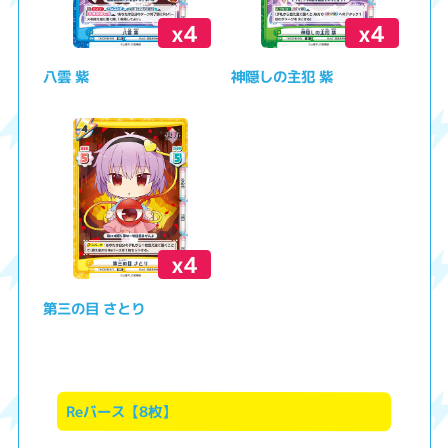
x4
x4
八雲 紫
神隠しの主犯 紫
x4
第三の目 さとり
Reバース【8枚】