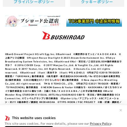
プライバシーポリシー
クッキーポリシー
©BanG Dream! Project ©Craft Egg Inc. ©Bushiroad ©異世界かるてっと／ＫＡＤＯＫＡＷＡ ©
上海アリス幻樂団 ©Project Revue Starlight © 2023 Ateam Entertainment Inc. ©Tokyo
Broadcasting System Television, Inc. ©Bushiroad ©Koi・芳文社／ご注文はBLOOM製作委員会で
すか？ © 2016 COVER Corp. © 2017 Manjuu Co.,Ltd. & YongShi Co.,Ltd. All Rights
Reserved. © 2017 Yostar, Inc. All Rights Reserved. © Donuts Co. Ltd. All rights
reserved. ©Bushiroad illust：西あすか illust: やちぇ(D4DJ) ©円谷プロ ©2018 TRIGGER・
雨宮哲／「GRIDMAN」製作委員会 ©長月達平・株式会社KADOKAWA刊／Re:ゼロから始める異世界生
活2製作委員会 ©2020竜騎士07／ひぐらしの
な
く頃に製作委員会 © New Japan Pro-Wrestling
Co.,Ltd. All right reserved. TM & © TOHO CO., LTD. ©円谷プロ ©2021 TRIGGER・雨宮哲／
「DYNAZENON」製作委員会 © NEXON Games & Yostar ©木緒なち・KADOKAWA／ぼくたちのリメ
イク製作委員会 ©2016 暁なつめ・三嶋くろね／ＫＡＤＯＫＡＷＡ／このすば製作委員会 ©World
Wonder Ring STARDOM © VISUAL ARTS/Key/KAGINADO ©あfろ・芳文社／野外活動委員会 ©C4
Connect Inc. ©てっぺんグランプリ実行委員会 ©Spider Lily／アニプレックス・ABCアニメーショ
ン・BS11 ©福本伸行／講談社 ®KODANSHA ©TYPE-MOON / FGC PROJECT ©柴・伏瀬・講談社／
転スラ日記製作委員会 ®KODANSHA ©2023 暁なつめ・三嶋くろね／KADOKAWA／このすば爆焔製作
委員会 ©Bandai Namco Entertainment Inc. / PROJECT U149 ©Bandai Namco
✕
Entertainment Inc. ©硬梨菜・不二涼介・講談社／「シャングリラ・フロンティア」製作委員会・MBS
©中村力斗・野澤ゆき子／集英社・君のことが大大大大大好きな製作委員会 ©IIS-P／ぽんのみち製作委
This website uses cookies
員会 ©円谷プロ ©2023 TRIGGER・雨宮哲／「劇場版グリッドマンユニバース」製作委員会 © NEXON
This site uses cookies. For more details, please see our
Privacy Policy
.
Games／アビドス商店街 ©プロジェクトラブライブ！蓮ノ空女学院スクールアイドルクラブ ©「勇気爆