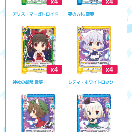
x4
x4
アリス・マーガトロイド
夢のお札 霊夢
x4
x4
神社の御幣 霊夢
レティ・ホワイトロック