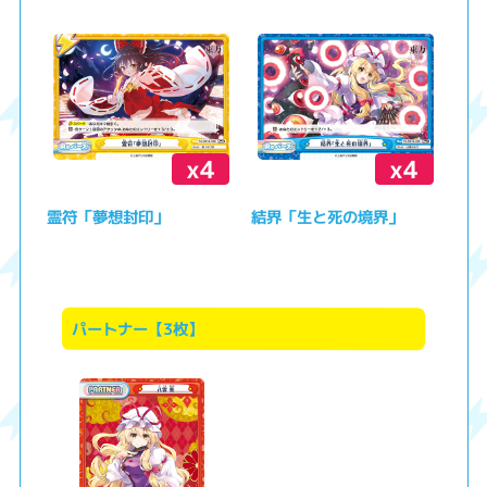
x4
x4
霊符「夢想封印」
結界「生と死の境界」
パートナー【3枚】