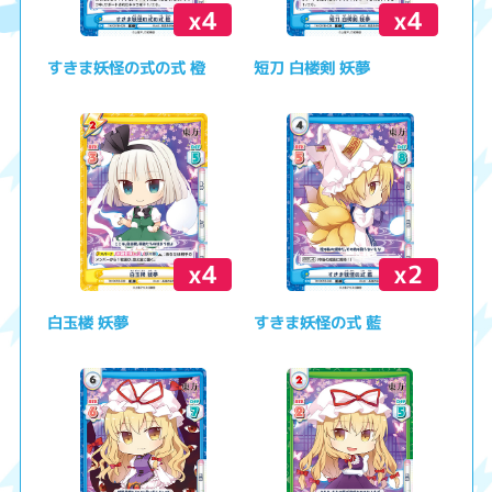
x4
x4
すきま妖怪の式の式 橙
短刀 白楼剣 妖夢
x4
x2
白玉楼 妖夢
すきま妖怪の式 藍