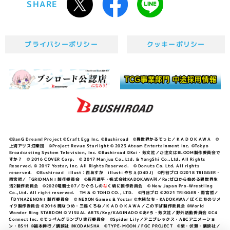
SHARE
プライバシーポリシー
クッキーポリシー
©BanG Dream! Project ©Craft Egg Inc. ©Bushiroad ©異世界かるてっと／ＫＡＤＯＫＡＷＡ ©
上海アリス幻樂団 ©Project Revue Starlight © 2023 Ateam Entertainment Inc. ©Tokyo
Broadcasting System Television, Inc. ©Bushiroad ©Koi・芳文社／ご注文はBLOOM製作委員会で
すか？ © 2016 COVER Corp. © 2017 Manjuu Co.,Ltd. & YongShi Co.,Ltd. All Rights
Reserved. © 2017 Yostar, Inc. All Rights Reserved. © Donuts Co. Ltd. All rights
reserved. ©Bushiroad illust：西あすか illust: やちぇ(D4DJ) ©円谷プロ ©2018 TRIGGER・
雨宮哲／「GRIDMAN」製作委員会 ©長月達平・株式会社KADOKAWA刊／Re:ゼロから始める異世界生
活2製作委員会 ©2020竜騎士07／ひぐらしの
な
く頃に製作委員会 © New Japan Pro-Wrestling
Co.,Ltd. All right reserved. TM & © TOHO CO., LTD. ©円谷プロ ©2021 TRIGGER・雨宮哲／
「DYNAZENON」製作委員会 © NEXON Games & Yostar ©木緒なち・KADOKAWA／ぼくたちのリメ
イク製作委員会 ©2016 暁なつめ・三嶋くろね／ＫＡＤＯＫＡＷＡ／このすば製作委員会 ©World
Wonder Ring STARDOM © VISUAL ARTS/Key/KAGINADO ©あfろ・芳文社／野外活動委員会 ©C4
Connect Inc. ©てっぺんグランプリ実行委員会 ©Spider Lily／アニプレックス・ABCアニメーショ
ン・BS11 ©福本伸行／講談社 ®KODANSHA ©TYPE-MOON / FGC PROJECT ©柴・伏瀬・講談社／