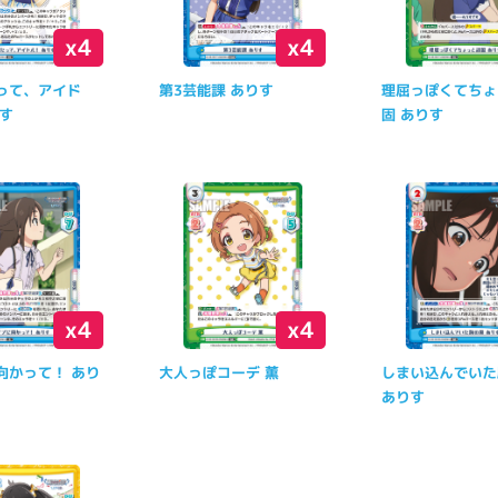
x4
x4
って、アイド
第3芸能課 ありす
理屈っぽくてちょ
りす
固 ありす
x4
x4
向かって！ あり
大人っぽコーデ 薫
しまい込んでいた
ありす