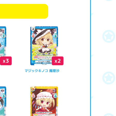
x3
x2
マジックキノコ 魔理沙