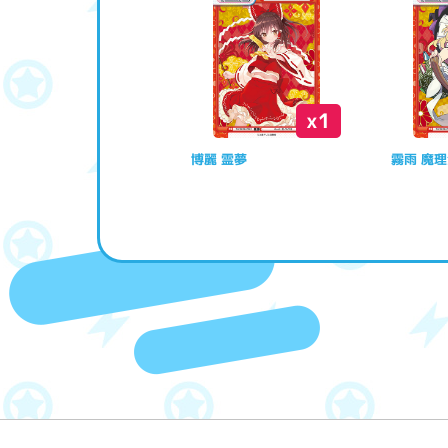
x1
博麗 霊夢
霧雨 魔