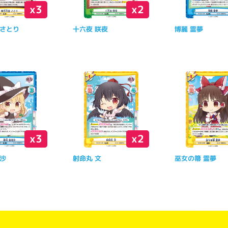
x3
x2
 さとり
十六夜 咲夜
博麗 霊夢
x3
x2
理沙
射命丸 文
巫女の箒 霊夢
】