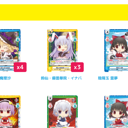
x4
x3
 魔理沙
鈴仙・優曇華院・イナバ
陰陽玉 霊夢