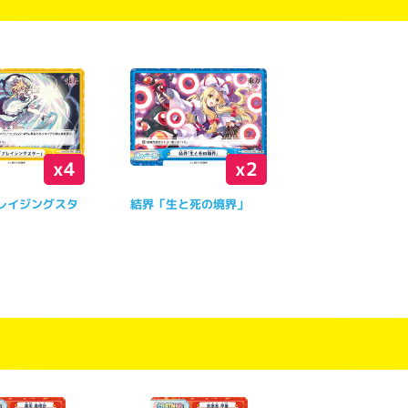
x4
x2
レイジングスタ
結界「生と死の境界」
枚】