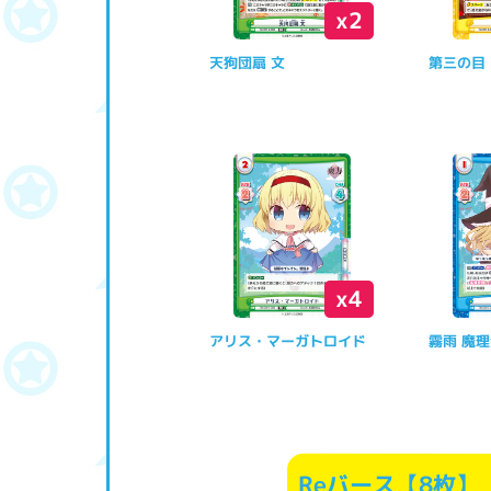
x2
天狗団扇 文
第三の目
x4
アリス・マーガトロイド
霧雨 魔
Reバース【8枚