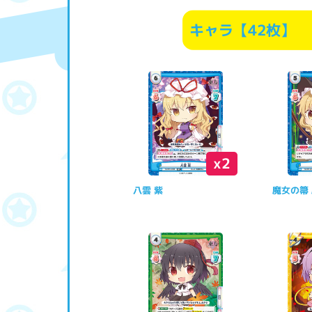
キャラ【42枚】
x2
八雲 紫
魔女の箒