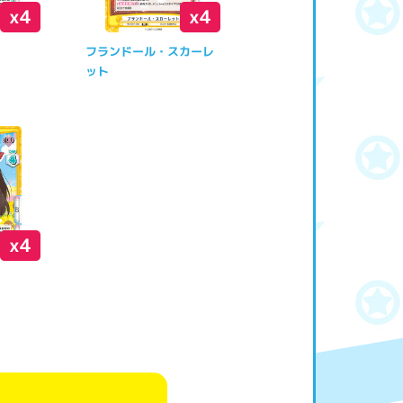
x4
x4
フランドール・スカーレ
ット
x4