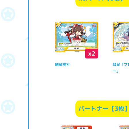
x2
博麗神社
彗星「ブ
ー」
パートナー【3