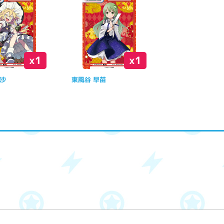
x1
x1
理沙
東風谷 早苗