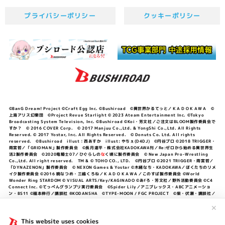
プライバシーポリシー
クッキーポリシー
©BanG Dream! Project ©Craft Egg Inc. ©Bushiroad ©異世界かるてっと／ＫＡＤＯＫＡＷＡ ©
上海アリス幻樂団 ©Project Revue Starlight © 2023 Ateam Entertainment Inc. ©Tokyo
Broadcasting System Television, Inc. ©Bushiroad ©Koi・芳文社／ご注文はBLOOM製作委員会で
すか？ © 2016 COVER Corp. © 2017 Manjuu Co.,Ltd. & YongShi Co.,Ltd. All Rights
Reserved. © 2017 Yostar, Inc. All Rights Reserved. © Donuts Co. Ltd. All rights
reserved. ©Bushiroad illust：西あすか illust: やちぇ(D4DJ) ©円谷プロ ©2018 TRIGGER・
雨宮哲／「GRIDMAN」製作委員会 ©長月達平・株式会社KADOKAWA刊／Re:ゼロから始める異世界生
活2製作委員会 ©2020竜騎士07／ひぐらしの
な
く頃に製作委員会 © New Japan Pro-Wrestling
Co.,Ltd. All right reserved. TM & © TOHO CO., LTD. ©円谷プロ ©2021 TRIGGER・雨宮哲／
「DYNAZENON」製作委員会 © NEXON Games & Yostar ©木緒なち・KADOKAWA／ぼくたちのリメ
イク製作委員会 ©2016 暁なつめ・三嶋くろね／ＫＡＤＯＫＡＷＡ／このすば製作委員会 ©World
Wonder Ring STARDOM © VISUAL ARTS/Key/KAGINADO ©あfろ・芳文社／野外活動委員会 ©C4
Connect Inc. ©てっぺんグランプリ実行委員会 ©Spider Lily／アニプレックス・ABCアニメーショ
ン・BS11 ©福本伸行／講談社 ®KODANSHA ©TYPE-MOON / FGC PROJECT ©柴・伏瀬・講談社／
転スラ日記製作委員会 ®KODANSHA ©2023 暁なつめ・三嶋くろね／KADOKAWA／このすば爆焔製作
委員会 ©Bandai Namco Entertainment Inc. / PROJECT U149 ©Bandai Namco
✕
Entertainment Inc. ©硬梨菜・不二涼介・講談社／「シャングリラ・フロンティア」製作委員会・MBS
©中村力斗・野澤ゆき子／集英社・君のことが大大大大大好きな製作委員会 ©IIS-P／ぽんのみち製作委
This website uses cookies