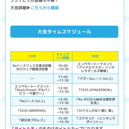
ブシナビでの登録も不要！
大会詳細▶
こちらから確認
大会タイムスケジュール
チェック
29日
30日
イン時間
エンペラートーナメント
Reバースフェス王者決定戦
10:00
「アイドルマスター シンデ
ホロライブ最強決定戦
~10:30
レラガールズ劇場」
11:00
―
「アズールレーン Vol.2」
~11:30
エンペラートーナメント
12:00
「BanG Dream! ガルパ☆
「SSSS.DYNAZENON」
~12:30
ピコ ～大盛り～」
13:00
「Re:ゼロから始める異世界
「Reバース Vol.2」
~13:30
生活」
14:00
「SSSS.GRIDMAN」
「ひぐらしのなく頃に 業」
~14:30
15:00
「ゴジラ S.P <シンギュラ
「新日本プロレス」
~15:30
ポイント>」
「タイトル名」
のものはタイトルカップになります。