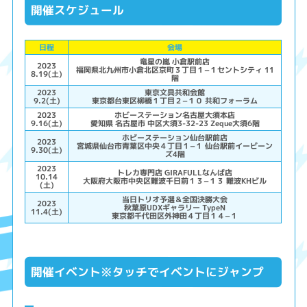
開催スケジュール
日程
会場
竜星の嵐 小倉駅前店
2023
福岡県北九州市小倉北区京町３丁目１−１セントシティ 11
8.19(土)
階
2023
東京文具共和会館
9.2(土)
東京都台東区柳橋１丁目２−１０ 共和フォーラム
2023
ホビーステーション名古屋大須本店
9.16(土)
愛知県 名古屋市 中区大須3-32-23 Zeque大須6階
ホビーステーション仙台駅前店
2023
宮城県仙台市青葉区中央４丁目１−１ 仙台駅前イービーン
9.30(土)
ズ4階
2023
トレカ専門店 GIRAFULLなんば店
10.14
大阪府大阪市中央区難波千日前１３−１３ 難波KHビル
(土)
当日トリオ予選＆全国決勝大会
2023
秋葉原UDXギャラリー TypeN
11.4(土)
東京都千代田区外神田４丁目１４−１
開催イベント※タッチでイベントにジャンプ