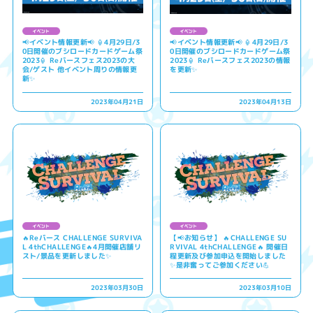
📢イベント情報更新📢 🏮4月29日/3
📢イベント情報更新📢 🏮4月29日/3
0日開催のブシロードカードゲーム祭
0日開催のブシロードカードゲーム祭
2023🏮 Reバースフェス2023の大
2023🏮 Reバースフェス2023の情報
会/ゲスト 他イベント周りの情報更
を更新✨
新✨
2023年04月21日
2023年04月13日
🔥Reバース CHALLENGE SURVIVA
【📢お知らせ】 🔥CHALLENGE SU
L 4thCHALLENGE🔥4月開催店舗リ
RVIVAL 4thCHALLENGE🔥 開催日
スト/景品を更新しました✨
程更新及び参加申込を開始しました
✨是非奮ってご参加ください💪
2023年03月30日
2023年03月10日