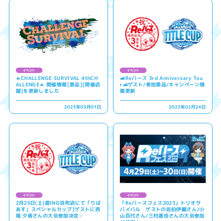
🔥CHALLENGE SURVIVAL 4thCH
🚅Reバース 3rd Anniversary Tou
ALLENGE🔥 開催情報[景品][開催店
r🚅ゲスト/参加景品/キャンペーン情
舗]を更新しました
報更新
2023年03月01日
2023年02月24日
2月25日(土)遊ING浜町店にて「りば
「Reバースフェス2023」トリオサ
あす」スペシャルカップ]ゲストに西
バイバル ゲストの佐伯伊織さん/小
尾 夕香さんの大会参加決定✨
山百代さん/三村遙佳さんの大会参加