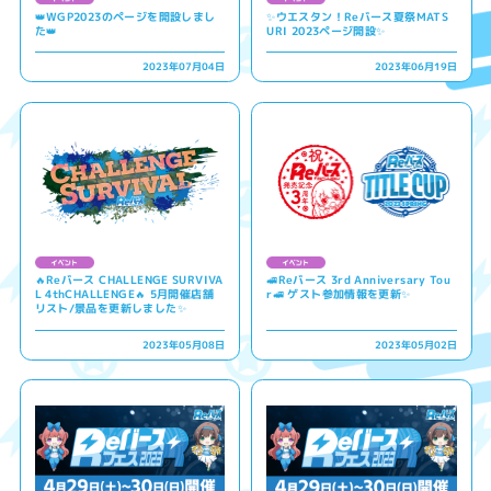
👑WGP2023のページを開設しまし
✨ウエスタン！Reバース夏祭MATS
た👑
URI 2023ページ開設✨
2023年07月04日
2023年06月19日
🔥Reバース CHALLENGE SURVIVA
🚅Reバース 3rd Anniversary Tou
L 4thCHALLENGE🔥 5月開催店舗
r🚅 ゲスト参加情報を更新✨
リスト/景品を更新しました✨
2023年05月08日
2023年05月02日