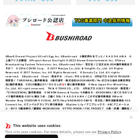
©BanG Dream! Project ©Craft Egg Inc. ©Bushiroad ©異世界かるてっと／ＫＡＤＯＫＡＷＡ ©
上海アリス幻樂団 ©Project Revue Starlight © 2023 Ateam Entertainment Inc. ©Tokyo
Broadcasting System Television, Inc. ©Bushiroad ©Koi・芳文社／ご注文はBLOOM製作委員会で
すか？ © 2016 COVER Corp. © 2017 Manjuu Co.,Ltd. & YongShi Co.,Ltd. All Rights
Reserved. © 2017 Yostar, Inc. All Rights Reserved. © Donuts Co. Ltd. All rights
reserved. ©Bushiroad illust：西あすか illust: やちぇ(D4DJ) ©円谷プロ ©2018 TRIGGER・
雨宮哲／「GRIDMAN」製作委員会 ©長月達平・株式会社KADOKAWA刊／Re:ゼロから始める異世界生
活2製作委員会 ©2020竜騎士07／ひぐらしの
な
く頃に製作委員会 © New Japan Pro-Wrestling
Co.,Ltd. All right reserved. TM & © TOHO CO., LTD. ©円谷プロ ©2021 TRIGGER・雨宮哲／
「DYNAZENON」製作委員会 © NEXON Games & Yostar ©木緒なち・KADOKAWA／ぼくたちのリメ
イク製作委員会 ©2016 暁なつめ・三嶋くろね／ＫＡＤＯＫＡＷＡ／このすば製作委員会 ©World
Wonder Ring STARDOM © VISUAL ARTS/Key/KAGINADO ©あfろ・芳文社／野外活動委員会 ©C4
Connect Inc. ©てっぺんグランプリ実行委員会 ©Spider Lily／アニプレックス・ABCアニメーショ
ン・BS11 ©福本伸行／講談社 ®KODANSHA ©TYPE-MOON / FGC PROJECT ©柴・伏瀬・講談社／
転スラ日記製作委員会 ®KODANSHA ©2023 暁なつめ・三嶋くろね／KADOKAWA／このすば爆焔製作
✕
委員会 ©Bandai Namco Entertainment Inc. / PROJECT U149 ©Bandai Namco
Entertainment Inc. ©硬梨菜・不二涼介・講談社／「シャングリラ・フロンティア」製作委員会・MBS
This website uses cookies
©中村力斗・野澤ゆき子／集英社・君のことが大大大大大好きな製作委員会 ©IIS-P／ぽんのみち製作委
員会 ©円谷プロ ©2023 TRIGGER・雨宮哲／「劇場版グリッドマンユニバース」製作委員会 © NEXON
This site uses cookies. For more details, please see our
Privacy Policy
.
Games／アビドス商店街 ©プロジェクトラブライブ！蓮ノ空女学院スクールアイドルクラブ ©「勇気爆
発バーンブレイバーン」製作委員会