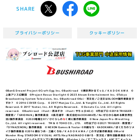
SHARE
プライバシーポリシー
クッキーポリシー
©BanG Dream! Project ©Craft Egg Inc. ©Bushiroad ©異世界かるてっと／ＫＡＤＯＫＡＷＡ ©
上海アリス幻樂団 ©Project Revue Starlight © 2023 Ateam Entertainment Inc. ©Tokyo
Broadcasting System Television, Inc. ©Bushiroad ©Koi・芳文社／ご注文はBLOOM製作委員会で
すか？ © 2016 COVER Corp. © 2017 Manjuu Co.,Ltd. & YongShi Co.,Ltd. All Rights
Reserved. © 2017 Yostar, Inc. All Rights Reserved. © Donuts Co. Ltd. All rights
reserved. ©Bushiroad illust：西あすか illust: やちぇ(D4DJ) ©円谷プロ ©2018 TRIGGER・
雨宮哲／「GRIDMAN」製作委員会 ©長月達平・株式会社KADOKAWA刊／Re:ゼロから始める異世界生
活2製作委員会 ©2020竜騎士07／ひぐらしの
な
く頃に製作委員会 © New Japan Pro-Wrestling
Co.,Ltd. All right reserved. TM & © TOHO CO., LTD. ©円谷プロ ©2021 TRIGGER・雨宮哲／
「DYNAZENON」製作委員会 © NEXON Games & Yostar ©木緒なち・KADOKAWA／ぼくたちのリメ
イク製作委員会 ©2016 暁なつめ・三嶋くろね／ＫＡＤＯＫＡＷＡ／このすば製作委員会 ©World
Wonder Ring STARDOM © VISUAL ARTS/Key/KAGINADO ©あfろ・芳文社／野外活動委員会 ©C4
Connect Inc. ©てっぺんグランプリ実行委員会 ©Spider Lily／アニプレックス・ABCアニメーショ