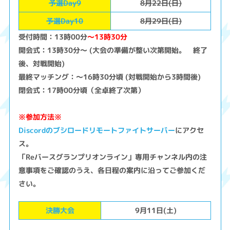
予選Day9
8月22日(日)
予選Day10
8月29日(日)
受付時間：13時00分
～13時30分
開会式：13時30分～ (大会の準備が整い次第開始。 終了
後、対戦開始)
最終マッチング：～16時30分頃 (対戦開始から3時間後)
閉会式：17時00分頃（全卓終了次第）
※参加方法※
Discordのブシロードリモートファイトサーバー
にアクセ
ス。
「Reバースグランプリオンライン」専用チャンネル内の注
意事項をご確認のうえ、各日程の案内に沿ってご参加くだ
さい。
決勝大会
9月11日(土)