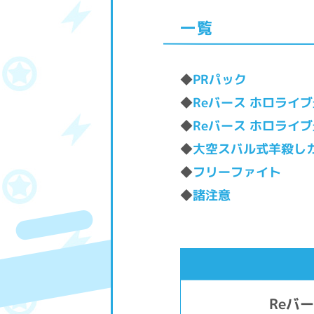
一覧
◆
PRパック
◆
Reバース ホロライ
◆
Reバース ホロライ
◆
大空スバル式羊殺し
◆
フリーファイト
◆
諸注意
Reバ