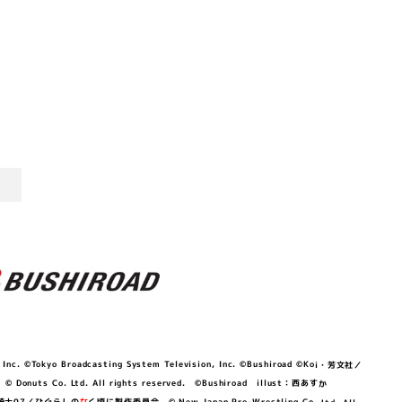
©Tokyo Broadcasting System Television, Inc. ©Bushiroad ©Koi・芳文社／
 © Donuts Co. Ltd. All rights reserved. ©Bushiroad illust：西あすか
竜騎士07／ひぐらしの
な
く頃に製作委員会 © New Japan Pro-Wrestling Co.,Ltd. All