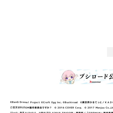
©BanG Dream! Project ©Craft Egg Inc. ©Bushiroad ©異世界かるてっと／ＫＡＤＯＫＡ
ご注文はBLOOM製作委員会ですか？ © 2016 COVER Corp. © 2017 Manjuu Co.,Ltd. & Yong
illust: やちぇ(D4DJ) ©円谷プロ ©2018 TRIGGER・雨宮哲／「GRIDMA