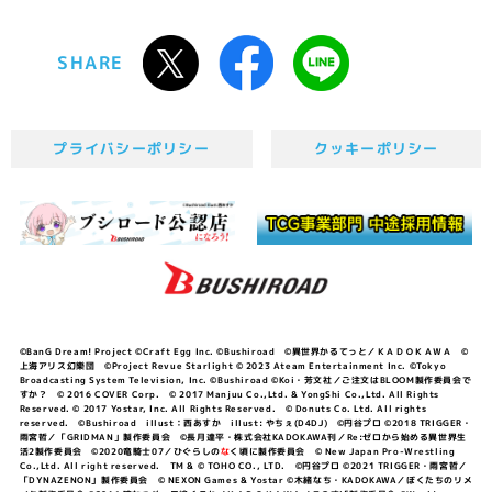
SHARE
プライバシーポリシー
クッキーポリシー
©BanG Dream! Project ©Craft Egg Inc. ©Bushiroad ©異世界かるてっと／ＫＡＤＯＫＡＷＡ ©
上海アリス幻樂団 ©Project Revue Starlight © 2023 Ateam Entertainment Inc. ©Tokyo
Broadcasting System Television, Inc. ©Bushiroad ©Koi・芳文社／ご注文はBLOOM製作委員会で
すか？ © 2016 COVER Corp. © 2017 Manjuu Co.,Ltd. & YongShi Co.,Ltd. All Rights
Reserved. © 2017 Yostar, Inc. All Rights Reserved. © Donuts Co. Ltd. All rights
reserved. ©Bushiroad illust：西あすか illust: やちぇ(D4DJ) ©円谷プロ ©2018 TRIGGER・
雨宮哲／「GRIDMAN」製作委員会 ©長月達平・株式会社KADOKAWA刊／Re:ゼロから始める異世界生
活2製作委員会 ©2020竜騎士07／ひぐらしの
な
く頃に製作委員会 © New Japan Pro-Wrestling
Co.,Ltd. All right reserved. TM & © TOHO CO., LTD. ©円谷プロ ©2021 TRIGGER・雨宮哲／
「DYNAZENON」製作委員会 © NEXON Games & Yostar ©木緒なち・KADOKAWA／ぼくたちのリメ