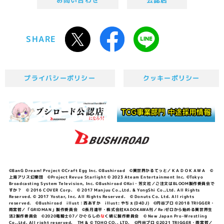
SHARE
プライバシーポリシー
クッキーポリシー
©BanG Dream! Project ©Craft Egg Inc. ©Bushiroad ©異世界かるてっと／ＫＡＤＯＫＡＷＡ ©
上海アリス幻樂団 ©Project Revue Starlight © 2023 Ateam Entertainment Inc. ©Tokyo
Broadcasting System Television, Inc. ©Bushiroad ©Koi・芳文社／ご注文はBLOOM製作委員会で
すか？ © 2016 COVER Corp. © 2017 Manjuu Co.,Ltd. & YongShi Co.,Ltd. All Rights
Reserved. © 2017 Yostar, Inc. All Rights Reserved. © Donuts Co. Ltd. All rights
reserved. ©Bushiroad illust：西あすか illust: やちぇ(D4DJ) ©円谷プロ ©2018 TRIGGER・
雨宮哲／「GRIDMAN」製作委員会 ©長月達平・株式会社KADOKAWA刊／Re:ゼロから始める異世界生
活2製作委員会 ©2020竜騎士07／ひぐらしの
な
く頃に製作委員会 © New Japan Pro-Wrestling
Co.,Ltd. All right reserved. TM & © TOHO CO., LTD. ©円谷プロ ©2021 TRIGGER・雨宮哲／