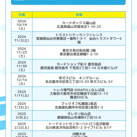
日程
会場
2024
カードボックス福山店
10/19
広島県福山市南本庄1-10-23
(土)
トラストシティカンファレンス
2024
宮城県仙台市青葉区一番町1-9-1 仙台トラストタワー5
11/2(土)
階
2024
東京文具共和会館 2階
11/23
東京都台東区柳橋1-2-10
(土)
2024
カードショップ彩々 鹿児島店
11/30
鹿児島県 鹿児島市 下荒田2丁目7-14 久木留ビル2F
(土)
2024
栄ガスビル キングルーム
12/14
名古屋市中区栄三丁目15-33 栄ガスビル ５F
(土)
トレカ専門店 GIRAFULLなんば店
2025
大阪府大阪市中央区難波千日前13−13
1/11(土)
難波KHビル
2025
ブックオフ札幌南2条店
1/25(土)
北海道札幌市中央区南2条西1-3
2025
オレタン松山店
2/8(土)
愛媛県松山市湊町4丁目10-8
2025
トーナメントセンターバトロコ金沢駅前
2/22(土)
石川県金沢市此花町3−2 ライブ1ビル Ｂ1Ｆ
2025
決勝大会