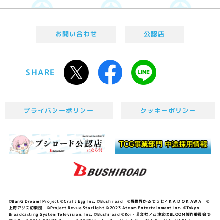
お問い合わせ
公認店
SHARE
プライバシーポリシー
クッキーポリシー
©BanG Dream! Project ©Craft Egg Inc. ©Bushiroad ©異世界かるてっと／ＫＡＤＯＫＡＷＡ ©
上海アリス幻樂団 ©Project Revue Starlight © 2023 Ateam Entertainment Inc. ©Tokyo
Broadcasting System Television, Inc. ©Bushiroad ©Koi・芳文社／ご注文はBLOOM製作委員会で