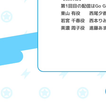
第1回目の配信はGo G
東山 有役 西尾夕
若宮 千春役 西本り
美濃 周子役 進藤あ