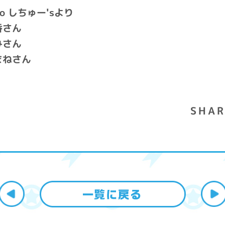
o しちゅー'sより
香さん
みさん
まねさん