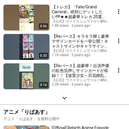
【トレカ】「Fate/Grand
Carnival」絶対にゲットした
い!!!!!★★超豪華トレカ 20選
★★ #shorts
【公式】ヴァイスシュヴァルツ&Reバースチャン
1.8K views
3 years ago
0:56
【Reバース】キラキラ輝く豪華
デザインカードを一挙公開！キ
ャストサインやキャラサインも
収録！！【アニメ「てっぺん
【公式】ヴァイスシュヴァルツ&Reバースチャン
1.1K views
3 years ago
0:20
っ!!!!!!!!!!!!!!!」】 #shorts
【Reバース】超豪華！出演声優
の虹色箔押しサインカードが収
録！！【放置少女～百花繚乱の
萌姫たち～】 #shorts
【公式】ヴァイスシュヴァルツ&Reバースチャン
2.2K views
3 years ago
0:16
アニメ「りばあす」
アニメ「りばあす」を無料公開中
[Official] Rebirth Anime Episode