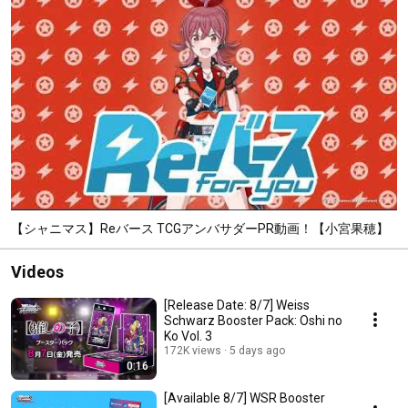
【シャニマス】Reバース TCGアンバサダーPR動画！【小宮果穂】
Videos
[Release Date: 8/7] Weiss
Schwarz Booster Pack: Oshi no
Ko Vol. 3
172K views
5 days ago
0:16
[Available 8/7] WSR Booster