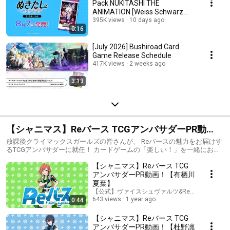
Pack NUKITASHI THE
ANIMATION [Weiss Schwarz
Rose]
395K views
10 days ago
0:16
[July 2026] Bushiroad Card
Game Release Schedule
417K views
2 weeks ago
3:13
【シャニマス】Reバース TCGアンバサダーPR動
画！【放課後クライマックスガールズ】
放課後クライマックスガールズの皆さんが、 Reバースの魅力をお届けす
るTCGアンバサダーに就任！ カードゲームの「楽しい！」を一緒にお伝
えしていきます！
【シャニマス】Reバース TCG
アンバサダーPR動画！【有栖川
夏葉】
【公式】ヴァイスシュヴァルツ&Reバースチャン
643 views
1 year ago
0:44
【シャニマス】Reバース TCG
アンバサダーPR動画！【杜野凛