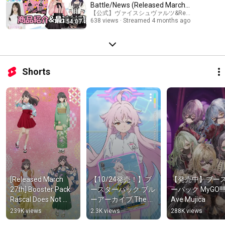
Battle/News (Released March
20th) [#riban...
【公式】ヴァイスシュヴァルツ&Reバースチャン
638 views
Streamed 4 months ago
54:07
Shorts
[Released March 
【10/24発売！】ブ
【発売中】ブー
27th] Booster Pack: 
ースターパック ブル
ーパック MyGO!!!!! 
Rascal Does Not 
ーアーカイブ The 
Ave Mujica
Dream of Santa 
Animation【ヴァイ
239K views
2.3K views
288K views
Claus [Weiss 
スシュヴァルツ】