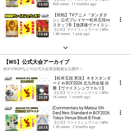
908 views
11 months ago
14:50
【対戦】TVアニメ『ダンダダ
ン』公式プレイヤー松井五段vs
スタッフB【放課後ヴァイスシ
ュヴァルツ】対戦動画
【公式】ヴァイスシュヴァルツ&Reバースチャン
1.8K views
1 year ago
15:48
【WS】公式大会アーカイブ
BCFやWGPなどの公式大会実況動画を公開中！
【松井五段 実況】ネオスタンダ
ード in BCF2026 北九州会場 決
勝【ヴァイスシュヴァルツ】
【公式】ヴァイスシュヴァルツ&Reバースチャン
1K views
1 month ago
29:29
[Commentary by Matsui 5th
Dan] Neo-Standard in BCF2026
Tokyo Venue Block B Final
[Weiss Schwarz]
【公式】ヴァイスシュヴァルツ&Reバースチャン
1.3K views
2 months ago
26:14