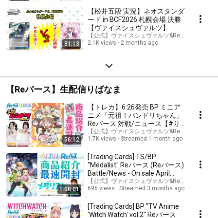
【松井五段 実況】ネオスタンダ
ード in BCF2026 札幌会場 決勝
【ヴァイスシュヴァルツ】
【公式】ヴァイスシュヴァルツ&Reバースチャン
2.1K views
2 months ago
31:13
【Reバース】生配信りばなま
【トレカ】6.26発売 BP ミニア
ニメ「元祖！バンドリちゃん」
Reバース 対戦/ニュース【#り
ばなま】
【公式】ヴァイスシュヴァルツ&Reバースチャン
1.7K views
Streamed 1 month ago
56:12
[Trading Cards] TS/BP
"Medalist" Reバース (Reバース)
Battle/News - On sale April
24th [#ribanama]
【公式】ヴァイスシュヴァルツ&Reバースチャン
696 views
Streamed 3 months ago
1:08:01
[Trading Cards] BP "TV Anime
'Witch Watch' vol.2" Reバース