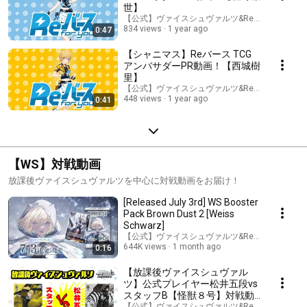
世】
【公式】ヴァイスシュヴァルツ&Reバースチャン
834 views
1 year ago
0:47
【シャニマス】Reバース TCG
アンバサダーPR動画！【西城樹
里】
【公式】ヴァイスシュヴァルツ&Reバースチャン
448 views
1 year ago
0:41
【WS】対戦動画
放課後ヴァイスシュヴァルツを中心に対戦動画をお届け！
[Released July 3rd] WS Booster
Pack Brown Dust 2 [Weiss
Schwarz]
【公式】ヴァイスシュヴァルツ&Reバースチャン
644K views
1 month ago
0:16
【放課後ヴァイスシュヴァル
ツ】公式プレイヤー松井五段vs
スタッフB【怪獣８号】対戦動
画
【公式】ヴァイスシュヴァルツ&Reバースチャン