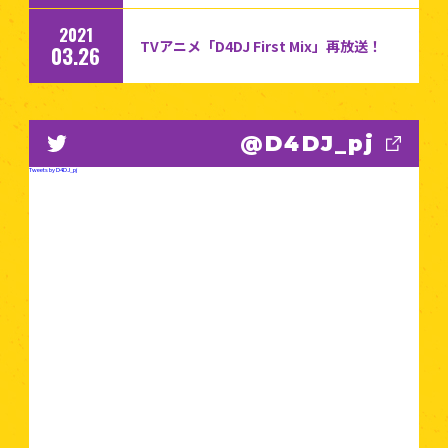
2021
TVアニメ「D4DJ First Mix」再放送！
03.26
@D4DJ_pj
Tweets by D4DJ_pj