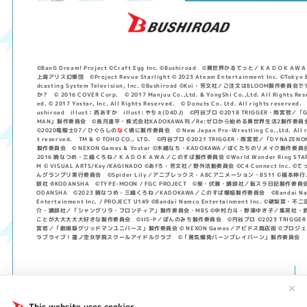
©BanG Dream! Project ©Craft Egg Inc. ©Bushiroad ©異世界かるてっと／ＫＡＤＯＫＡＷ
上海アリス幻樂団 ©Project Revue Starlight © 2023 Ateam Entertainment Inc. ©Tokyo 
dcasting System Television, Inc. ©Bushiroad ©Koi・芳文社／ご注文はBLOOM製作委員会で
か？ © 2016 COVER Corp. © 2017 Manjuu Co.,Ltd. & YongShi Co.,Ltd. All Rights Res
ed. © 2017 Yostar, Inc. All Rights Reserved. © Donuts Co. Ltd. All rights reserved.
ushiroad illust：西あすか illust: やちぇ(D4DJ) ©円谷プロ ©2018 TRIGGER・雨宮哲／「G
MAN」製作委員会 ©長月達平・株式会社KADOKAWA刊／Re:ゼロから始める異世界生活2製作委
©2020竜騎士07／ひぐらしの
な
く頃に製作委員会 © New Japan Pro-Wrestling Co.,Ltd. All r
t reserved. TM & © TOHO CO., LTD. ©円谷プロ ©2021 TRIGGER・雨宮哲／「DYNAZEN
製作委員会 © NEXON Games & Yostar ©木緒なち・KADOKAWA／ぼくたちのリメイク製作委員会
2016 暁なつめ・三嶋くろね／ＫＡＤＯＫＡＷＡ／このすば製作委員会 ©World Wonder Ring STA
M © VISUAL ARTS/Key/KAGINADO ©あfろ・芳文社／野外活動委員会 ©C4 Connect Inc. ©て
んグランプリ実行委員会 ©Spider Lily／アニプレックス・ABCアニメーション・BS11 ©福本伸
談社 ®KODANSHA ©TYPE-MOON / FGC PROJECT ©柴・伏瀬・講談社／転スラ日記製作委員会
ODANSHA ©2023 暁なつめ・三嶋くろね／KADOKAWA／このすば爆焔製作委員会 ©Bandai Na
Entertainment Inc. / PROJECT U149 ©Bandai Namco Entertainment Inc. ©硬梨菜・不二
介・講談社／「シャングリラ・フロンティア」製作委員会・MBS ©中村力斗・野澤ゆき子／集英社・
ことが大大大大大好きな製作委員会 ©IIS-P／ぽんのみち製作委員会 ©円谷プロ ©2023 TRIGGE
宮哲／「劇場版グリッドマンユニバース」製作委員会 © NEXON Games／アビドス商店街 ©プロジ
ラブライブ！蓮ノ空女学院スクールアイドルクラブ ©「勇気爆発バーンブレイバーン」製作委員会
✕
This website uses cookies