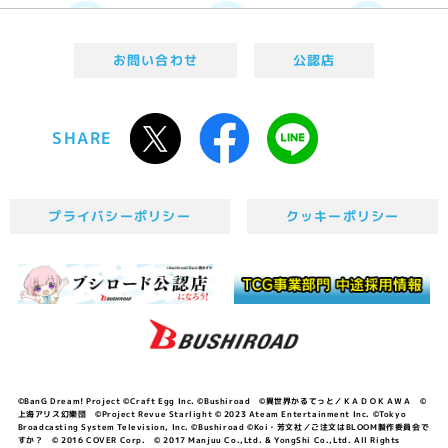
お問い合わせ
公認店
SHARE
プライバシーポリシー
クッキーポリシー
©BanG Dream! Project ©Craft Egg Inc. ©Bushiroad ©異世界かるてっと／ＫＡＤＯＫＡＷＡ ©
上海アリス幻樂団 ©Project Revue Starlight © 2023 Ateam Entertainment Inc. ©Tokyo
Broadcasting System Television, Inc. ©Bushiroad ©Koi・芳文社／ご注文はBLOOM製作委員会で
すか？ © 2016 COVER Corp. © 2017 Manjuu Co.,Ltd. & YongShi Co.,Ltd. All Rights