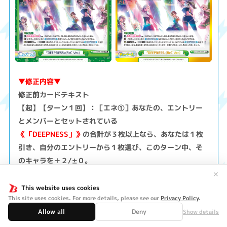
▼修正内容▼
修正前カードテキスト
【起】【ターン１回】：［エネ①］あなたの、エントリー
とメンバーとセットされている
《「DEEPNESS」》
の合計が３枚以上なら、あなたは１枚
引き、自分のエントリーから１枚選び、このターン中、そ
のキャラを＋２/±０。
✕
修正後カードテキスト
This website uses cookies
This site uses cookies. For more details, please see our
Privacy Policy
.
【起】【ターン１回】：［エネ①］あなたの、エントリー
Allow all
Deny
Show details
とメンバーとセットされている
《DEEPNESS》
の合計が３枚以上なら、あなたは１枚引