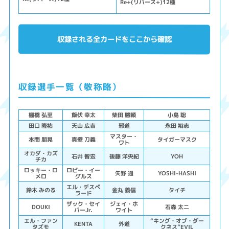
Re+(リバース+)12種
収録される全カードをここから確認
収録選手一覧（敬称略）
棚橋 弘至
飯伏 幸太
柴田 勝頼
小島 聡
田口 隆祐
天山 広吉
邪道
永田 裕志
マスター・
本間 朋晃
真壁 刀義
タイガーマスク
ワト
オカダ・カズ
石井 智宏
後藤 洋央紀
YOH
チカ
ロッキー・ロ
ロビー・イー
矢野 通
YOSHI-HASHI
メロ
グルス
エル・デスペ
鈴木 みのる
金丸 義信
タイチ
ラード
ザック・セイ
ジェイ・ホ
DOUKI
石森 太二
バーJr.
ワイト
エル・ファン
“キング・オブ・ダー
KENTA
外道
タズモ
クネス”EVIL