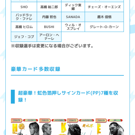
ディック東
SHO
高橋 裕二郎
チェーズ・オーエンズ
郷
バッドラッ
内藤 哲也
SANADA
鷹木 信悟
ク・ファレ
ウィル・オ
高橋 ヒロム
BUSHI
グレート-O-カーン
スプレイ
アーロン・ヘ
ジェフ・コブ
ナーレ
※収録選手は変更になる場合がございます。
豪華カード多数収録
超豪華！虹色箔押しサインカード(PP)7種を収
録！