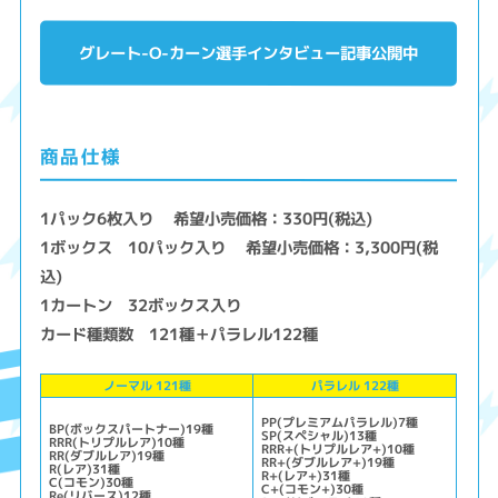
グレート-O-カーン選手インタビュー記事公開中
商品仕様
1パック6枚入り 希望小売価格：330円(税込)
1ボックス 10パック入り 希望小売価格：3,300円(税
込)
1カートン 32ボックス入り
カード種類数 121種＋パラレル122種
ノーマル 121種
パラレル 122種
PP(プレミアムパラレル)7種
BP(ボックスパートナー)19種
SP(スペシャル)13種
RRR(トリプルレア)10種
RRR+(トリプルレア+)10種
RR(ダブルレア)19種
RR+(ダブルレア+)19種
R(レア)31種
R+(レア+)31種
C(コモン)30種
C+(コモン+)30種
Re(リバース)12種