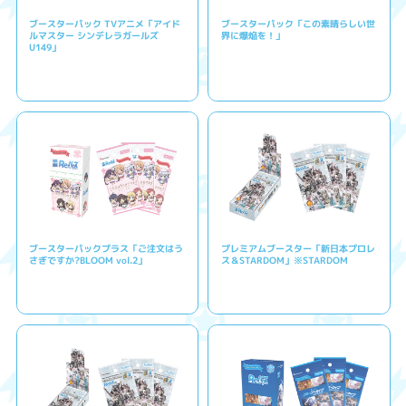
ブースターパック TVアニメ「アイド
ブースターパック「この素晴らしい世
ルマスター シンデレラガールズ
界に爆焔を！」
U149」
ブースターパックプラス「ご注文はう
プレミアムブースター「新日本プロレ
さぎですか?BLOOM vol.2」
ス＆STARDOM」※STARDOM