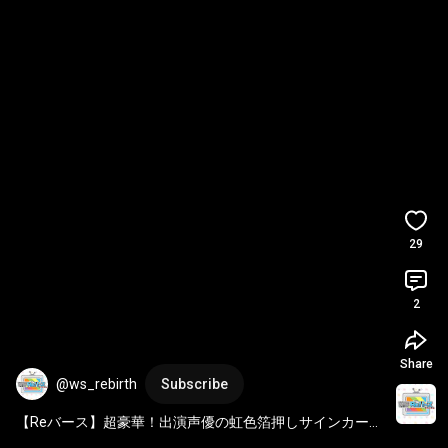
29
2
Share
@ws_rebirth
Subscribe
【Reバース】超豪華！出演声優の虹色箔押しサインカード
が収録！！【放置少女～百花繚乱の萌姫たち～】 
#shorts