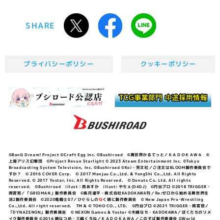
SHARE
プライバシーポリシー
クッキーポリシー
©BanG Dream! Project ©Craft Egg Inc. ©Bushiroad ©異世界かるてっと／ＫＡＤＯＫＡＷＡ ©
上海アリス幻樂団 ©Project Revue Starlight © 2023 Ateam Entertainment Inc. ©Tokyo
Broadcasting System Television, Inc. ©Bushiroad ©Koi・芳文社／ご注文はBLOOM製作委員会で
すか？ © 2016 COVER Corp. © 2017 Manjuu Co.,Ltd. & YongShi Co.,Ltd. All Rights
Reserved. © 2017 Yostar, Inc. All Rights Reserved. © Donuts Co. Ltd. All rights
reserved. ©Bushiroad illust：西あすか illust: やちぇ(D4DJ) ©円谷プロ ©2018 TRIGGER・
雨宮哲／「GRIDMAN」製作委員会 ©長月達平・株式会社KADOKAWA刊／Re:ゼロから始める異世界生
活2製作委員会 ©2020竜騎士07／ひぐらしの
な
く頃に製作委員会 © New Japan Pro-Wrestling
Co.,Ltd. All right reserved. TM & © TOHO CO., LTD. ©円谷プロ ©2021 TRIGGER・雨宮哲／
「DYNAZENON」製作委員会 © NEXON Games & Yostar ©木緒なち・KADOKAWA／ぼくたちのリメ
イク製作委員会 ©2016 暁なつめ・三嶋くろね／ＫＡＤＯＫＡＷＡ／このすば製作委員会 ©World