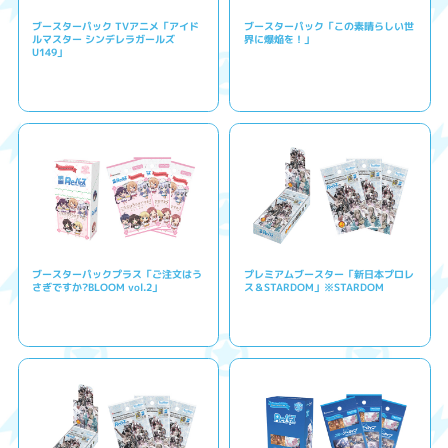
ブースターパック TVアニメ「アイド
ブースターパック「この素晴らしい世
ルマスター シンデレラガールズ
界に爆焔を！」
U149」
ブースターパックプラス「ご注文はう
プレミアムブースター「新日本プロレ
さぎですか?BLOOM vol.2」
ス＆STARDOM」※STARDOM