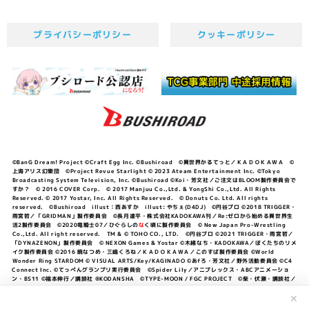
プライバシーポリシー
クッキーポリシー
©BanG Dream! Project ©Craft Egg Inc. ©Bushiroad ©異世界かるてっと／ＫＡＤＯＫＡＷＡ ©
上海アリス幻樂団 ©Project Revue Starlight © 2023 Ateam Entertainment Inc. ©Tokyo
Broadcasting System Television, Inc. ©Bushiroad ©Koi・芳文社／ご注文はBLOOM製作委員会で
すか？ © 2016 COVER Corp. © 2017 Manjuu Co.,Ltd. & YongShi Co.,Ltd. All Rights
Reserved. © 2017 Yostar, Inc. All Rights Reserved. © Donuts Co. Ltd. All rights
reserved. ©Bushiroad illust：西あすか illust: やちぇ(D4DJ) ©円谷プロ ©2018 TRIGGER・
雨宮哲／「GRIDMAN」製作委員会 ©長月達平・株式会社KADOKAWA刊／Re:ゼロから始める異世界生
活2製作委員会 ©2020竜騎士07／ひぐらしの
な
く頃に製作委員会 © New Japan Pro-Wrestling
Co.,Ltd. All right reserved. TM & © TOHO CO., LTD. ©円谷プロ ©2021 TRIGGER・雨宮哲／
「DYNAZENON」製作委員会 © NEXON Games & Yostar ©木緒なち・KADOKAWA／ぼくたちのリメ
イク製作委員会 ©2016 暁なつめ・三嶋くろね／ＫＡＤＯＫＡＷＡ／このすば製作委員会 ©World
Wonder Ring STARDOM © VISUAL ARTS/Key/KAGINADO ©あfろ・芳文社／野外活動委員会 ©C4
Connect Inc. ©てっぺんグランプリ実行委員会 ©Spider Lily／アニプレックス・ABCアニメーショ
ン・BS11 ©福本伸行／講談社 ®KODANSHA ©TYPE-MOON / FGC PROJECT ©柴・伏瀬・講談社／
転スラ日記製作委員会 ®KODANSHA ©2023 暁なつめ・三嶋くろね／KADOKAWA／このすば爆焔製作
✕
委員会 ©Bandai Namco Entertainment Inc. / PROJECT U149 ©Bandai Namco
Entertainment Inc. ©硬梨菜・不二涼介・講談社／「シャングリラ・フロンティア」製作委員会・MBS