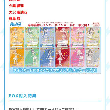
夕霧 綴理
大沢 瑠璃乃
藤島 慈
BOX封入特典
BOX封入特典としてPRカードパックを封入！