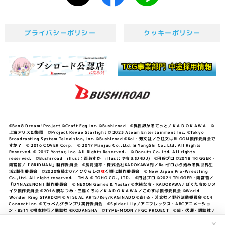
プライバシーポリシー
クッキーポリシー
©BanG Dream! Project ©Craft Egg Inc. ©Bushiroad ©異世界かるてっと／ＫＡＤＯＫＡＷＡ ©
上海アリス幻樂団 ©Project Revue Starlight © 2023 Ateam Entertainment Inc. ©Tokyo
Broadcasting System Television, Inc. ©Bushiroad ©Koi・芳文社／ご注文はBLOOM製作委員会で
すか？ © 2016 COVER Corp. © 2017 Manjuu Co.,Ltd. & YongShi Co.,Ltd. All Rights
Reserved. © 2017 Yostar, Inc. All Rights Reserved. © Donuts Co. Ltd. All rights
reserved. ©Bushiroad illust：西あすか illust: やちぇ(D4DJ) ©円谷プロ ©2018 TRIGGER・
雨宮哲／「GRIDMAN」製作委員会 ©長月達平・株式会社KADOKAWA刊／Re:ゼロから始める異世界生
活2製作委員会 ©2020竜騎士07／ひぐらしの
な
く頃に製作委員会 © New Japan Pro-Wrestling
Co.,Ltd. All right reserved. TM & © TOHO CO., LTD. ©円谷プロ ©2021 TRIGGER・雨宮哲／
「DYNAZENON」製作委員会 © NEXON Games & Yostar ©木緒なち・KADOKAWA／ぼくたちのリメ
イク製作委員会 ©2016 暁なつめ・三嶋くろね／ＫＡＤＯＫＡＷＡ／このすば製作委員会 ©World
Wonder Ring STARDOM © VISUAL ARTS/Key/KAGINADO ©あfろ・芳文社／野外活動委員会 ©C4
Connect Inc. ©てっぺんグランプリ実行委員会 ©Spider Lily／アニプレックス・ABCアニメーショ
ン・BS11 ©福本伸行／講談社 ®KODANSHA ©TYPE-MOON / FGC PROJECT ©柴・伏瀬・講談社／
転スラ日記製作委員会 ®KODANSHA ©2023 暁なつめ・三嶋くろね／KADOKAWA／このすば爆焔製作
✕
委員会 ©Bandai Namco Entertainment Inc. / PROJECT U149 ©Bandai Namco