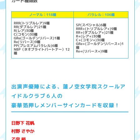
カード種類数
ノーマル：118種
パラレル：106種
RRR(トリプルレア)9種
SP(スペシャル)6種
RR(ダブルレア)21種
RRR+(トリプルレア+)9種
R(レア)30種
RR+(ダブルレア+)21種
C(コモン)30種
R+(レア+)30種
GRe(ゴールデンリバース)1種
C+(コモン+)30種
Re(リバース)9種
GRe+(ゴールデンリバース+)1
PP(プレミアムパラレル)6種
種
NBP（ネオブライトパートナー）12
Re+(リバース+)9種
種
出演声優陣による、蓮ノ空女学院スクールア
イドルクラブ６人の
豪華箔押しメンバーサインカードを収録！
日野下 花帆
村野 さやか
乙宗 梢