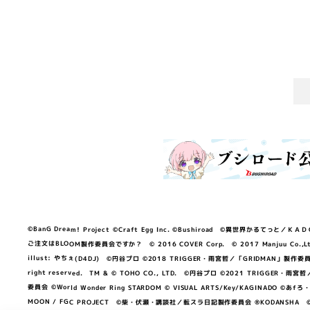
©BanG Dream! Project ©Craft Egg Inc. ©Bushiroad ©異世界かるてっと／ＫＡＤＯＫＡ
ご注文はBLOOM製作委員会ですか？ © 2016 COVER Corp. © 2017 Manjuu Co.,Ltd. & Yong
illust: やちぇ(D4DJ) ©円谷プロ ©2018 TRIGGER・雨宮哲／「GRIDMA
right reserved. TM & © TOHO CO., LTD. ©円谷プロ ©2021 TRI
委員会 ©World Wonder Ring STARDOM © VISUAL ARTS/Key/KAGINA
MOON / FGC PROJECT ©柴・伏瀬・講談社／転スラ日記製作委員会 ®KODANSHA ©2023 