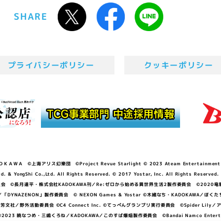
SHARE
プライバシーポリシー
クッキーポリシー
ＷＡ ©上海アリス幻樂団 ©Project Revue Starlight © 2023 Ateam Entertainment Inc. 
Shi Co.,Ltd. All Rights Reserved. © 2017 Yostar, Inc. All Rights Reserved.
N」製作委員会 ©長月達平・株式会社KADOKAWA刊／Re:ゼロから始める異世界生活2製作委員会 ©2020
GGER・雨宮哲／「DYNAZENON」製作委員会 © NEXON Games & Yostar ©木緒なち・KAD
DO ©あfろ・芳文社／野外活動委員会 ©C4 Connect Inc. ©てっぺんグランプリ実行委員会 ©Spider
暁なつめ・三嶋くろね／KADOKAWA／このすば爆焔製作委員会 ©Bandai Namco Entertainment In