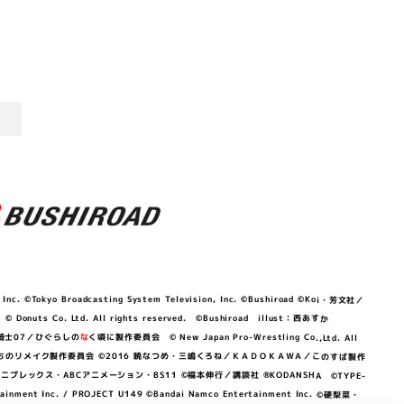
©Tokyo Broadcasting System Television, Inc. ©Bushiroad ©Koi・芳文社／
 © Donuts Co. Ltd. All rights reserved. ©Bushiroad illust：西あすか
竜騎士07／ひぐらしの
な
く頃に製作委員会 © New Japan Pro-Wrestling Co.,Ltd. All
OKAWA／ぼくたちのリメイク製作委員会 ©2016 暁なつめ・三嶋くろね／ＫＡＤＯＫＡＷＡ／このすば製作
 Lily／アニプレックス・ABCアニメーション・BS11 ©福本伸行／講談社 ®KODANSHA ©TYPE-
c. / PROJECT U149 ©Bandai Namco Entertainment Inc. ©硬梨菜・