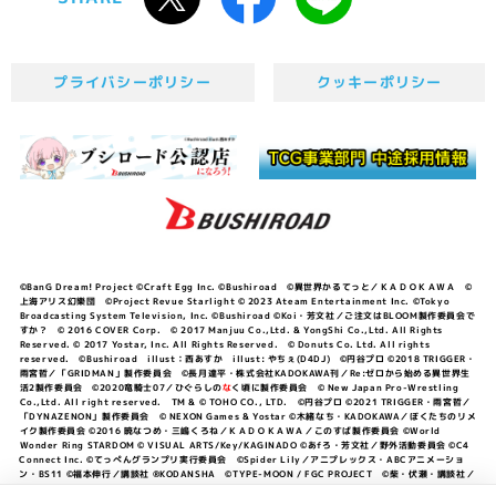
プライバシーポリシー
クッキーポリシー
©BanG Dream! Project ©Craft Egg Inc. ©Bushiroad ©異世界かるてっと／ＫＡＤＯＫＡＷＡ ©
上海アリス幻樂団 ©Project Revue Starlight © 2023 Ateam Entertainment Inc. ©Tokyo
Broadcasting System Television, Inc. ©Bushiroad ©Koi・芳文社／ご注文はBLOOM製作委員会で
すか？ © 2016 COVER Corp. © 2017 Manjuu Co.,Ltd. & YongShi Co.,Ltd. All Rights
Reserved. © 2017 Yostar, Inc. All Rights Reserved. © Donuts Co. Ltd. All rights
reserved. ©Bushiroad illust：西あすか illust: やちぇ(D4DJ) ©円谷プロ ©2018 TRIGGER・
雨宮哲／「GRIDMAN」製作委員会 ©長月達平・株式会社KADOKAWA刊／Re:ゼロから始める異世界生
活2製作委員会 ©2020竜騎士07／ひぐらしの
な
く頃に製作委員会 © New Japan Pro-Wrestling
Co.,Ltd. All right reserved. TM & © TOHO CO., LTD. ©円谷プロ ©2021 TRIGGER・雨宮哲／
「DYNAZENON」製作委員会 © NEXON Games & Yostar ©木緒なち・KADOKAWA／ぼくたちのリメ
イク製作委員会 ©2016 暁なつめ・三嶋くろね／ＫＡＤＯＫＡＷＡ／このすば製作委員会 ©World
Wonder Ring STARDOM © VISUAL ARTS/Key/KAGINADO ©あfろ・芳文社／野外活動委員会 ©C4
Connect Inc. ©てっぺんグランプリ実行委員会 ©Spider Lily／アニプレックス・ABCアニメーショ
ン・BS11 ©福本伸行／講談社 ®KODANSHA ©TYPE-MOON / FGC PROJECT ©柴・伏瀬・講談社／
転スラ日記製作委員会 ®KODANSHA ©2023 暁なつめ・三嶋くろね／KADOKAWA／このすば爆焔製作