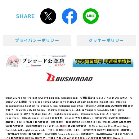
SHARE
プライバシーポリシー
クッキーポリシー
©BanG Dream! Project ©Craft Egg Inc. ©Bushiroad ©異世界かるてっと／ＫＡＤＯＫＡＷＡ ©
上海アリス幻樂団 ©Project Revue Starlight © 2023 Ateam Entertainment Inc. ©Tokyo
Broadcasting System Television, Inc. ©Bushiroad ©Koi・芳文社／ご注文はBLOOM製作委員会で
すか？ © 2016 COVER Corp. © 2017 Manjuu Co.,Ltd. & YongShi Co.,Ltd. All Rights
Reserved. © 2017 Yostar, Inc. All Rights Reserved. © Donuts Co. Ltd. All rights
reserved. ©Bushiroad illust：西あすか illust: やちぇ(D4DJ) ©円谷プロ ©2018 TRIGGER・
雨宮哲／「GRIDMAN」製作委員会 ©長月達平・株式会社KADOKAWA刊／Re:ゼロから始める異世界生
活2製作委員会 ©2020竜騎士07／ひぐらしの
な
く頃に製作委員会 © New Japan Pro-Wrestling
Co.,Ltd. All right reserved. TM & © TOHO CO., LTD. ©円谷プロ ©2021 TRIGGER・雨宮哲／
「DYNAZENON」製作委員会 © NEXON Games & Yostar ©木緒なち・KADOKAWA／ぼくたちのリメ
イク製作委員会 ©2016 暁なつめ・三嶋くろね／ＫＡＤＯＫＡＷＡ／このすば製作委員会 ©World