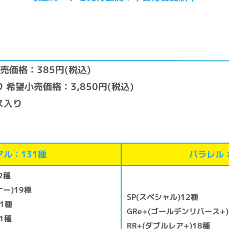
売価格：385円(税込)
 希望小売価格：3,850円(税込)
ス入り
マル：131種
パラレル：
2種
ー)19種
SP(スペシャル)12種
1種
GRe+(ゴールデンリバース+)
1種
RR+(ダブルレア+)18種