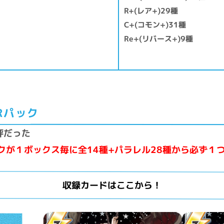
R+(レア+)29種
C+(コモン+)31種
Re+(リバース+)9種
Rパック
評だった
クが１ボックス毎に全14種+パラレル28種から必ず１
収録カードはここから！