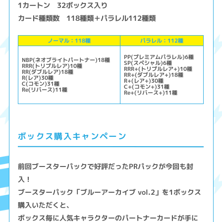
1カートン 32ボックス入り
カード種類数 118種類＋パラレル112種類
ノーマル：118種
パラレル：112種
PP(プレミアムパラレル)6種
NBP(ネオブライトパートナー)18種
SP(スペシャル)6種
RRR(トリプルレア)10種
RRR+(トリプルレア+)10種
RR(ダブルレア)18種
RR+(ダブルレア+)18種
R(レア)30種
R+(レア+)30種
C(コモン)31種
C+(コモン+)31種
Re(リバース)11種
Re+(リバース+)11種
ボックス購入キャンペーン
前回ブースターパックで好評だったPRパックが今回も封
入！
ブースターパック「ブルーアーカイブ vol.2」を1ボックス
購入いただくと、
ボックス毎に人気キャラクターのパートナーカードが手に