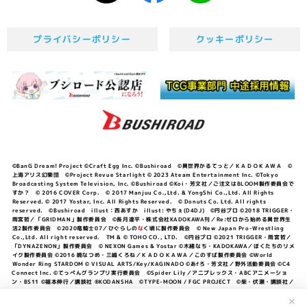
プライバシーポリシー
クッキーポリシー
©BanG Dream! Project ©Craft Egg Inc. ©Bushiroad ©異世界かるてっと／ＫＡＤＯＫＡＷＡ ©
上海アリス幻樂団 ©Project Revue Starlight © 2023 Ateam Entertainment Inc. ©Tokyo
Broadcasting System Television, Inc. ©Bushiroad ©Koi・芳文社／ご注文はBLOOM製作委員会で
すか？ © 2016 COVER Corp. © 2017 Manjuu Co.,Ltd. & YongShi Co.,Ltd. All Rights
Reserved. © 2017 Yostar, Inc. All Rights Reserved. © Donuts Co. Ltd. All rights
reserved. ©Bushiroad illust：西あすか illust: やちぇ(D4DJ) ©円谷プロ ©2018 TRIGGER・
雨宮哲／「GRIDMAN」製作委員会 ©長月達平・株式会社KADOKAWA刊／Re:ゼロから始める異世界生
活2製作委員会 ©2020竜騎士07／ひぐらしの
な
く頃に製作委員会 © New Japan Pro-Wrestling
Co.,Ltd. All right reserved. TM & © TOHO CO., LTD. ©円谷プロ ©2021 TRIGGER・雨宮哲／
「DYNAZENON」製作委員会 © NEXON Games & Yostar ©木緒なち・KADOKAWA／ぼくたちのリメ
イク製作委員会 ©2016 暁なつめ・三嶋くろね／ＫＡＤＯＫＡＷＡ／このすば製作委員会 ©World
Wonder Ring STARDOM © VISUAL ARTS/Key/KAGINADO ©あfろ・芳文社／野外活動委員会 ©C4
Connect Inc. ©てっぺんグランプリ実行委員会 ©Spider Lily／アニプレックス・ABCアニメーショ
ン・BS11 ©福本伸行／講談社 ®KODANSHA ©TYPE-MOON / FGC PROJECT ©柴・伏瀬・講談社／
転スラ日記製作委員会 ®KODANSHA ©2023 暁なつめ・三嶋くろね／KADOKAWA／このすば爆焔製作
委員会 ©Bandai Namco Entertainment Inc. / PROJECT U149 ©Bandai Namco
✕