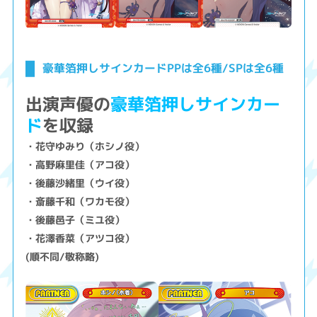
豪華箔押しサインカードPPは全6種/SPは全6種
出演声優の
豪華箔押しサインカー
ド
を収録
・花守ゆみり（ホシノ役）
・高野麻里佳（アコ役）
・後藤沙緒里（ウイ役）
・斎藤千和（ワカモ役）
・後藤邑子（ミユ役）
・花澤香菜（アツコ役）
(順不同/敬称略)