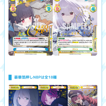
豪華箔押しNBPは全18種